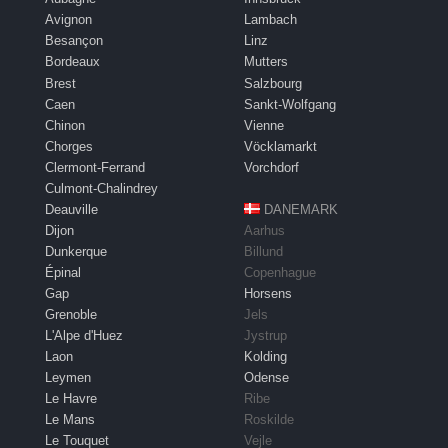
Avignon
Lambach
Besançon
Linz
Bordeaux
Mutters
Brest
Salzbourg
Caen
Sankt-Wolfgang
Chinon
Vienne
Chorges
Vöcklamarkt
Clermont-Ferrand
Vorchdorf
Culmont-Chalindrey
Deauville
DANEMARK
Dijon
Aarhus
Dunkerque
Billund
Épinal
Copenhague
Gap
Horsens
Grenoble
Jels
L'Alpe d'Huez
Jystrup
Laon
Kolding
Leymen
Odense
Le Havre
Ribe
Le Mans
Roskilde
Le Touquet
Vejle