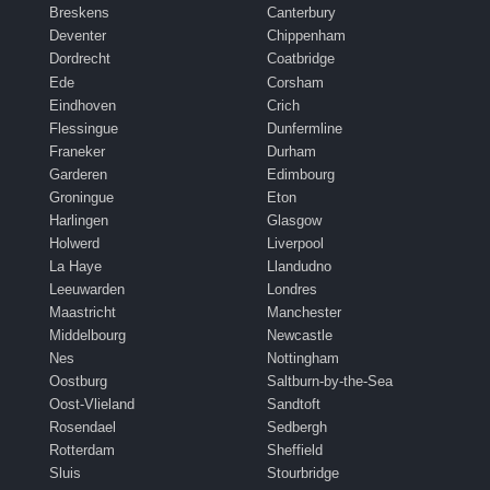
Breskens
Canterbury
Deventer
Chippenham
Dordrecht
Coatbridge
Ede
Corsham
Eindhoven
Crich
Flessingue
Dunfermline
Franeker
Durham
Garderen
Edimbourg
Groningue
Eton
Harlingen
Glasgow
Holwerd
Liverpool
La Haye
Llandudno
Leeuwarden
Londres
Maastricht
Manchester
Middelbourg
Newcastle
Nes
Nottingham
Oostburg
Saltburn-by-the-Sea
Oost-Vlieland
Sandtoft
Rosendael
Sedbergh
Rotterdam
Sheffield
Sluis
Stourbridge