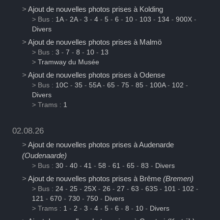
>
Ajout de nouvelles photos prises à Kolding
> Bus :
1A
-
2A
-
3
-
4
-
5
-
6
-
10
-
103
-
134
-
900X
-
Divers
>
Ajout de nouvelles photos prises à Malmö
> Bus :
3
-
7
-
8
-
10
-
13
>
Tramway du Musée
>
Ajout de nouvelles photos prises à Odense
> Bus :
10C
-
35
-
55A
-
65
-
75
-
85
-
100A
-
102
-
Divers
> Trams :
1
02.08.26
>
Ajout de nouvelles photos prises à Audenarde
(Oudenaarde)
> Bus :
30
-
40
-
41
-
58
-
61
-
65
-
83
-
Divers
>
Ajout de nouvelles photos prises à Brême
(Bremen)
> Bus :
24
-
25
-
25X
-
26
-
27
-
63
-
63S
-
101
-
102
-
121
-
670
-
730
-
750
-
Divers
> Trams :
1
-
2
-
3
-
4
-
5
-
6
-
8
-
10
-
Divers