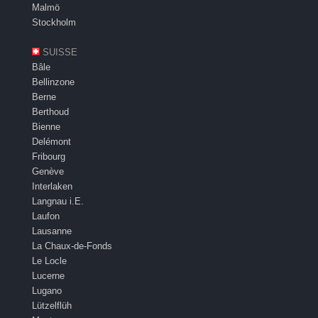
Malmö
Stockholm
SUISSE
Bâle
Bellinzone
Berne
Berthoud
Bienne
Delémont
Fribourg
Genève
Interlaken
Langnau i.E.
Laufon
Lausanne
La Chaux-de-Fonds
Le Locle
Lucerne
Lugano
Lützelflüh