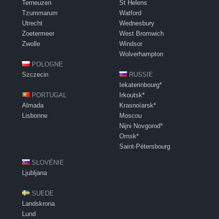
Terneuzen
St Helens
Tzummarum
Watford
Utrecht
Wednesbury
Zoetermeer
West Bromwich
Zwolle
Windsor
Wolverhampton
POLOGNE
Szczecin
RUSSIE
Iekaterinbourg*
PORTUGAL
Irkoutsk*
Almada
Krasnoïarsk*
Lisbonne
Moscou
Nijni Novgorod*
Omsk*
Saint-Pétersbourg
SLOVÉNIE
Ljubljana
SUEDE
Landskrona
Lund