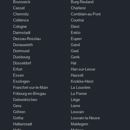
Brunswick
Burg-Reuland
Cassel
Charleroi
Chemnitz
Comblain-au-Pont
Coblence
Courtrai
Cologne
Diest
Darmstadt
Eeklo
Dessau-Rosslau
Eupen
Donauwörth
Gand
Dortmund
Geel
Duisbourg
Genk
Düsseldorf
Hal
Erfurt
Han-sur-Lesse
Essen
Hasselt
Esslingen
Knokke-Heist
Francfort-sur-le-Main
La Louvière
Fribourg-en-Brisgau
La Panne
Gelsenkirchen
Liège
Gera
Lierre
Göhren
Louvain
Gotha
Louvain-la-Neuve
Halberstadt
Maldegem