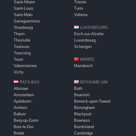
Saint-Hilaire
Trieste
Saint-Louis
Turin
Saint-Malo
Volterra
Sarreguemines
Strasbourg
LUXEMBOURG
Thann
Esch-sur-Alzette
Thionville
Luxembourg
Toulouse
Schengen
Tourcoing
Tours
MAROC
Valenciennes
Marrakech
Vichy
PAYS-BAS
ROYAUME-UNI
Alkmaar
Bath
Amsterdam
Beamish
Apeldoorn
Berwick-upon-Tweed
Arnhem
Birmingham
Ballum
Blackpool
Berg-op-Zoom
Bowness
Bois-le-Duc
Burntisland
Breda
Cambridge