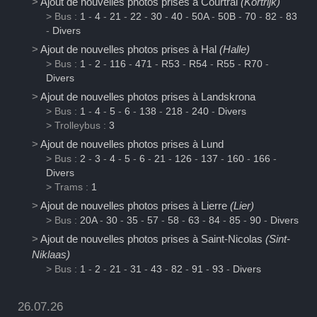
>
Ajout de nouvelles photos prises à Courtrai
(Kortrijk)
> Bus :
1
-
4
-
21
-
22
-
30
-
40
-
50A
-
50B
-
70
-
82
-
83
-
Divers
>
Ajout de nouvelles photos prises à Hal
(Halle)
> Bus :
1
-
2
-
116
-
471
-
R53
-
R54
-
R55
-
R70
-
Divers
>
Ajout de nouvelles photos prises à Landskrona
> Bus :
1
-
4
-
5
-
6
-
138
-
218
-
240
-
Divers
> Trolleybus :
3
>
Ajout de nouvelles photos prises à Lund
> Bus :
2
-
3
-
4
-
5
-
6
-
21
-
126
-
137
-
160
-
166
-
Divers
> Trams :
1
>
Ajout de nouvelles photos prises à Lierre
(Lier)
> Bus :
20A
-
30
-
35
-
57
-
58
-
63
-
84
-
85
-
90
-
Divers
>
Ajout de nouvelles photos prises à Saint-Nicolas
(Sint-
Niklaas)
> Bus :
1
-
2
-
21
-
31
-
43
-
82
-
91
-
93
-
Divers
26.07.26