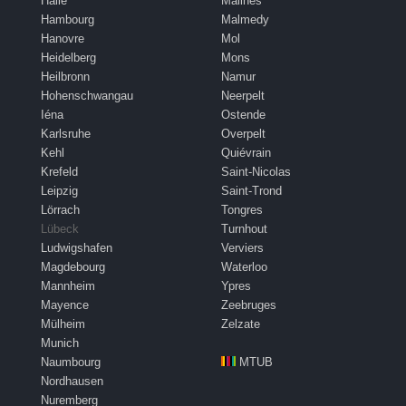
Halle
Malines
Hambourg
Malmedy
Hanovre
Mol
Heidelberg
Mons
Heilbronn
Namur
Hohenschwangau
Neerpelt
Iéna
Ostende
Karlsruhe
Overpelt
Kehl
Quiévrain
Krefeld
Saint-Nicolas
Leipzig
Saint-Trond
Lörrach
Tongres
Lübeck
Turnhout
Ludwigshafen
Verviers
Magdebourg
Waterloo
Mannheim
Ypres
Mayence
Zeebruges
Mülheim
Zelzate
Munich
Naumbourg
MTUB
Nordhausen
Nuremberg