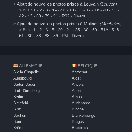
>
Ajout de nouvelles photos prises à Louvain
(Leuven)
> Bus :
1
-
2
-
3
-
4A
-
4B
-
10
-
11
-
12
-
18
-
40
-
41
-
42
-
43
-
60
-
79
-
91
-
R92
-
Divers
>
Ajout de nouvelles photos prises à Malines
(Mechelen)
> Bus :
1
-
2
-
3
-
5
-
20
-
21
-
25
-
30
-
50
-
51A
-
51B
-
61
-
80
-
86
-
88
-
89
-
PM
-
Divers
ALLEMAGNE
BELGIQUE
Aix-la-Chapelle
Aarschot
Augsbourg
Alost
Baden-Baden
Anvers
Bad Dürrenberg
Arlon
Berlin
Athus
Bielefeld
Audenarde
Binz
Binche
Bochum
Blankenberge
Bonn
Bruges
Brême
Bruxelles