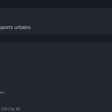
sports urbains
len
6 CDI City 65