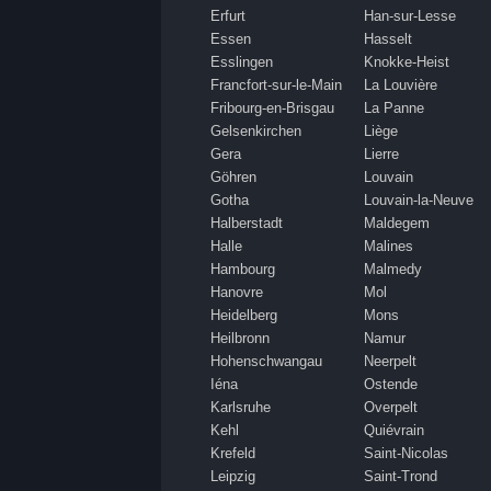
Erfurt
Han-sur-Lesse
Essen
Hasselt
Esslingen
Knokke-Heist
Francfort-sur-le-Main
La Louvière
Fribourg-en-Brisgau
La Panne
Gelsenkirchen
Liège
Gera
Lierre
Göhren
Louvain
Gotha
Louvain-la-Neuve
Halberstadt
Maldegem
Halle
Malines
Hambourg
Malmedy
Hanovre
Mol
Heidelberg
Mons
Heilbronn
Namur
Hohenschwangau
Neerpelt
Iéna
Ostende
Karlsruhe
Overpelt
Kehl
Quiévrain
Krefeld
Saint-Nicolas
Leipzig
Saint-Trond