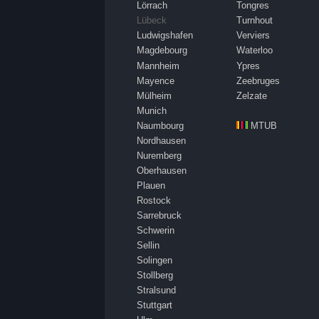
Lörrach
Tongres
Lübeck
Turnhout
Ludwigshafen
Verviers
Magdebourg
Waterloo
Mannheim
Ypres
Mayence
Zeebruges
Mülheim
Zelzate
Munich
Naumbourg
MTUB
Nordhausen
Nuremberg
Oberhausen
Plauen
Rostock
Sarrebruck
Schwerin
Sellin
Solingen
Stollberg
Stralsund
Stuttgart