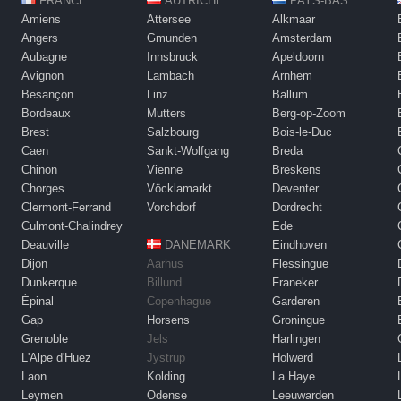
FRANCE
AUTRICHE
PAYS-BAS
Amiens
Attersee
Alkmaar
Angers
Gmunden
Amsterdam
Aubagne
Innsbruck
Apeldoorn
Avignon
Lambach
Arnhem
Besançon
Linz
Ballum
Bordeaux
Mutters
Berg-op-Zoom
Brest
Salzbourg
Bois-le-Duc
Caen
Sankt-Wolfgang
Breda
Chinon
Vienne
Breskens
Chorges
Vöcklamarkt
Deventer
Clermont-Ferrand
Vorchdorf
Dordrecht
Culmont-Chalindrey
Ede
Deauville
DANEMARK
Eindhoven
Dijon
Aarhus
Flessingue
Dunkerque
Billund
Franeker
Épinal
Copenhague
Garderen
Gap
Horsens
Groningue
Grenoble
Jels
Harlingen
L'Alpe d'Huez
Jystrup
Holwerd
Laon
Kolding
La Haye
Leymen
Odense
Leeuwarden