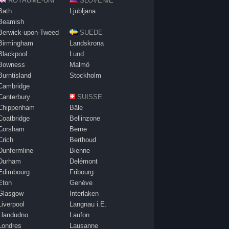
ROYAUME-UNI
SLOVÉNIE
Bath
Ljubljana
Beamish
Berwick-upon-Tweed
SUEDE
Birmingham
Landskrona
Blackpool
Lund
Bowness
Malmö
Burntisland
Stockholm
Cambridge
Canterbury
SUISSE
Chippenham
Bâle
Coatbridge
Bellinzone
Corsham
Berne
Crich
Berthoud
Dunfermline
Bienne
Durham
Delémont
Edimbourg
Fribourg
Eton
Genève
Glasgow
Interlaken
Liverpool
Langnau i.E.
Llandudno
Laufon
Londres
Lausanne