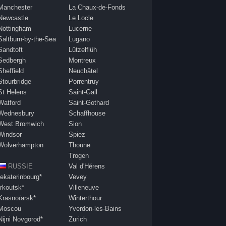
Manchester
La Chaux-de-Fonds
Newcastle
Le Locle
Nottingham
Lucerne
Saltburn-by-the-Sea
Lugano
Sandtoft
Lützelflüh
Sedbergh
Montreux
Sheffield
Neuchâtel
Stourbridge
Porrentruy
St Helens
Saint-Gall
Watford
Saint-Gothard
Wednesbury
Schaffhouse
West Bromwich
Sion
Windsor
Spiez
Wolverhampton
Thoune
Trogen
RUSSIE
Val d'Hérens
Iekaterinbourg*
Vevey
Irkoutsk*
Villeneuve
Krasnoïarsk*
Winterthour
Moscou
Yverdon-les-Bains
Nijni Novgorod*
Zurich