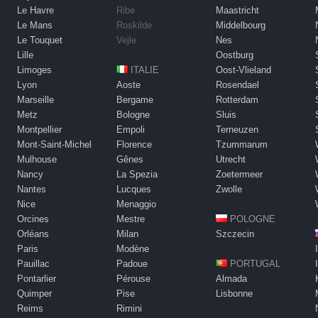
Le Havre
Ribe
Maastricht
Le Mans
Roskilde
Middelbourg
Le Touquet
Vejle
Nes
Lille
Oostburg
Limoges
ITALIE
Oost-Vlieland
Lyon
Aoste
Rosendael
Marseille
Bergame
Rotterdam
Metz
Bologne
Sluis
Montpellier
Empoli
Terneuzen
Mont-Saint-Michel
Florence
Tzummarum
Mulhouse
Gênes
Utrecht
Nancy
La Spezia
Zoetermeer
Nantes
Lucques
Zwolle
Nice
Menaggio
Orcines
Mestre
POLOGNE
Orléans
Milan
Szczecin
Paris
Modène
Pauillac
Padoue
PORTUGAL
Pontarlier
Pérouse
Almada
Quimper
Pise
Lisbonne
Reims
Rimini