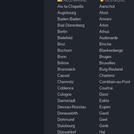
ALLEMAGNE
BELGIQUE
Aix-la-Chapelle
Aarschot
Augsbourg
Alost
Baden-Baden
Anvers
Bad Dürrenberg
Arlon
Berlin
Athus
Bielefeld
Audenarde
Binz
Binche
Bochum
Blankenberge
Bonn
Bruges
Brême
Bruxelles
Brunswick
Burg-Reuland
Cassel
Charleroi
Chemnitz
Comblain-au-Pont
Coblence
Courtrai
Cologne
Diest
Darmstadt
Eeklo
Dessau-Rosslau
Eupen
Donauwörth
Gand
Dortmund
Geel
Duisbourg
Genk
Düsseldorf
Hal