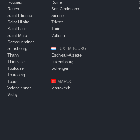
Roubaix
Rome
Rouen
San Gimignano
Saint-Etienne
Sienne
Saint-Hilaire
Trieste
Saint-Louis
Turin
Saint-Malo
Volterra
Sarreguemines
Strasbourg
LUXEMBOURG
Thann
Esch-sur-Alzette
Thionville
Luxembourg
Toulouse
Schengen
Tourcoing
Tours
MAROC
Valenciennes
Marrakech
Vichy