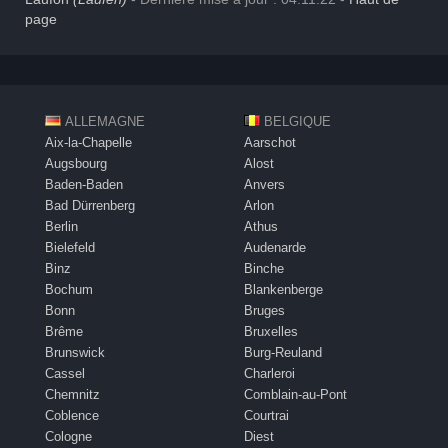
page
ALLEMAGNE
BELGIQUE
Aix-la-Chapelle
Aarschot
Augsbourg
Alost
Baden-Baden
Anvers
Bad Dürrenberg
Arlon
Berlin
Athus
Bielefeld
Audenarde
Binz
Binche
Bochum
Blankenberge
Bonn
Bruges
Brême
Bruxelles
Brunswick
Burg-Reuland
Cassel
Charleroi
Chemnitz
Comblain-au-Pont
Coblence
Courtrai
Cologne
Diest