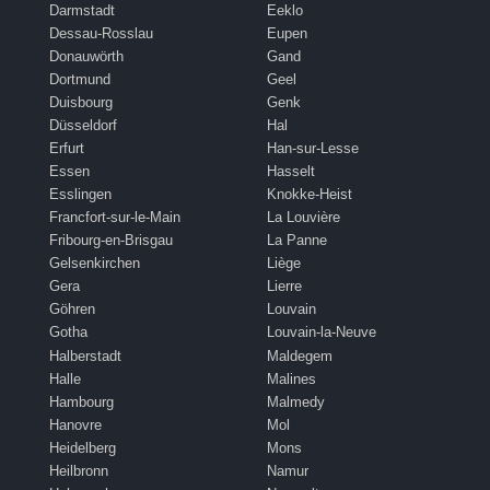
Darmstadt
Eeklo
Dessau-Rosslau
Eupen
Donauwörth
Gand
Dortmund
Geel
Duisbourg
Genk
Düsseldorf
Hal
Erfurt
Han-sur-Lesse
Essen
Hasselt
Esslingen
Knokke-Heist
Francfort-sur-le-Main
La Louvière
Fribourg-en-Brisgau
La Panne
Gelsenkirchen
Liège
Gera
Lierre
Göhren
Louvain
Gotha
Louvain-la-Neuve
Halberstadt
Maldegem
Halle
Malines
Hambourg
Malmedy
Hanovre
Mol
Heidelberg
Mons
Heilbronn
Namur