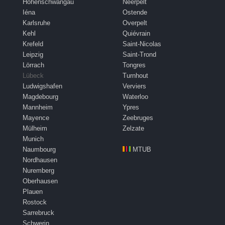
Hohenschwangau
Neerpelt
Iéna
Ostende
Karlsruhe
Overpelt
Kehl
Quiévrain
Krefeld
Saint-Nicolas
Leipzig
Saint-Trond
Lörrach
Tongres
Lübeck
Turnhout
Ludwigshafen
Verviers
Magdebourg
Waterloo
Mannheim
Ypres
Mayence
Zeebruges
Mülheim
Zelzate
Munich
Naumbourg
MTUB
Nordhausen
Nuremberg
Oberhausen
Plauen
Rostock
Sarrebruck
Schwerin