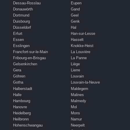
Dessau-Rosslau
Eupen
Donauwörth
Gand
Dortmund
Geel
Duisbourg
Genk
Düsseldorf
Hal
Erfurt
Han-sur-Lesse
Essen
Hasselt
Esslingen
Knokke-Heist
Francfort-sur-le-Main
La Louvière
Fribourg-en-Brisgau
La Panne
Gelsenkirchen
Liège
Gera
Lierre
Göhren
Louvain
Gotha
Louvain-la-Neuve
Halberstadt
Maldegem
Halle
Malines
Hambourg
Malmedy
Hanovre
Mol
Heidelberg
Mons
Heilbronn
Namur
Hohenschwangau
Neerpelt