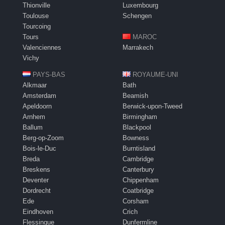
Thionville
Luxembourg
Toulouse
Schengen
Tourcoing
Tours
MAROC
Valenciennes
Marrakech
Vichy
PAYS-BAS
ROYAUME-UNI
Alkmaar
Bath
Amsterdam
Beamish
Apeldoorn
Berwick-upon-Tweed
Arnhem
Birmingham
Ballum
Blackpool
Berg-op-Zoom
Bowness
Bois-le-Duc
Burntisland
Breda
Cambridge
Breskens
Canterbury
Deventer
Chippenham
Dordrecht
Coatbridge
Ede
Corsham
Eindhoven
Crich
Flessingue
Dunfermline