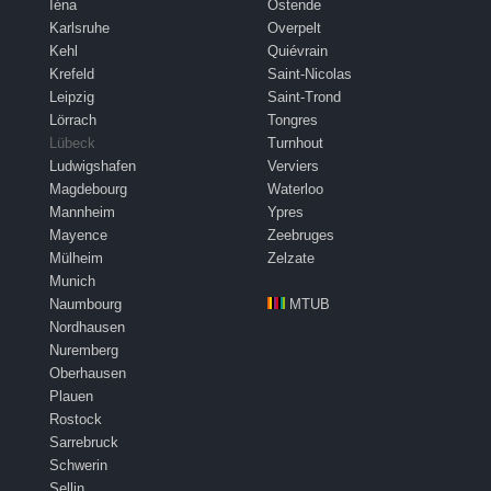
Iéna
Ostende
Karlsruhe
Overpelt
Kehl
Quiévrain
Krefeld
Saint-Nicolas
Leipzig
Saint-Trond
Lörrach
Tongres
Lübeck
Turnhout
Ludwigshafen
Verviers
Magdebourg
Waterloo
Mannheim
Ypres
Mayence
Zeebruges
Mülheim
Zelzate
Munich
Naumbourg
MTUB
Nordhausen
Nuremberg
Oberhausen
Plauen
Rostock
Sarrebruck
Schwerin
Sellin