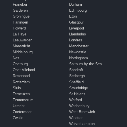
Franeker
Durham
Garderen
Edimbourg
Groningue
Eton
Harlingen
Glasgow
Holwerd
Liverpool
La Haye
Llandudno
Leeuwarden
Londres
Maastricht
Manchester
Middelbourg
Newcastle
Nes
Nottingham
Oostburg
Saltburn-by-the-Sea
Oost-Vlieland
Sandtoft
Rosendael
Sedbergh
Rotterdam
Sheffield
Sluis
Stourbridge
Terneuzen
St Helens
Tzummarum
Watford
Utrecht
Wednesbury
Zoetermeer
West Bromwich
Zwolle
Windsor
Wolverhampton