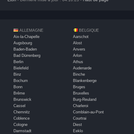
ALLEMAGNE
BELGIQUE
Aix-la-Chapelle
Aarschot
Augsbourg
Alost
Baden-Baden
Anvers
Bad Dürrenberg
Arlon
Berlin
Athus
Bielefeld
Audenarde
Binz
Binche
Bochum
Blankenberge
Bonn
Bruges
Brême
Bruxelles
Brunswick
Burg-Reuland
Cassel
Charleroi
Chemnitz
Comblain-au-Pont
Coblence
Courtrai
Cologne
Diest
Darmstadt
Eeklo