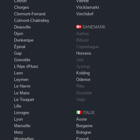
Chinon
Vienne
Chorges
Vöcklamarkt
Clermont-Ferrand
Vorchdorf
Culmont-Chalindrey
Deauville
DANEMARK
Dijon
Aarhus
Dunkerque
Billund
Épinal
Copenhague
Gap
Horsens
Grenoble
Jels
L'Alpe d'Huez
Jystrup
Laon
Kolding
Leymen
Odense
Le Havre
Ribe
Le Mans
Roskilde
Le Touquet
Vejle
Lille
Limoges
ITALIE
Lyon
Aoste
Marseille
Bergame
Metz
Bologne
Montpellier
Empoli