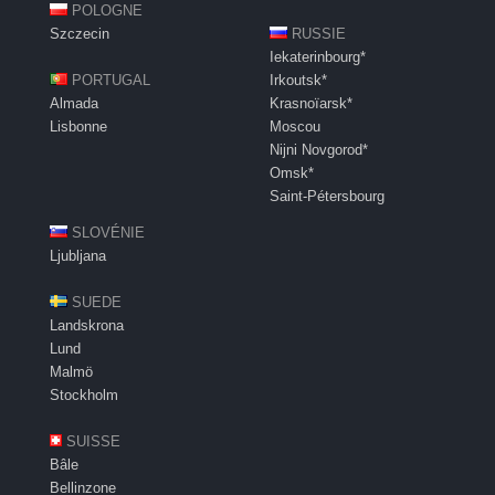
POLOGNE
Szczecin
RUSSIE
Iekaterinbourg*
PORTUGAL
Irkoutsk*
Almada
Krasnoïarsk*
Lisbonne
Moscou
Nijni Novgorod*
Omsk*
Saint-Pétersbourg
SLOVÉNIE
Ljubljana
SUEDE
Landskrona
Lund
Malmö
Stockholm
SUISSE
Bâle
Bellinzone