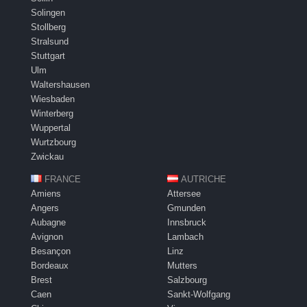
Solingen
Stollberg
Stralsund
Stuttgart
Ulm
Waltershausen
Wiesbaden
Winterberg
Wuppertal
Wurtzbourg
Zwickau
FRANCE
AUTRICHE
Amiens
Attersee
Angers
Gmunden
Aubagne
Innsbruck
Avignon
Lambach
Besançon
Linz
Bordeaux
Mutters
Brest
Salzbourg
Caen
Sankt-Wolfgang