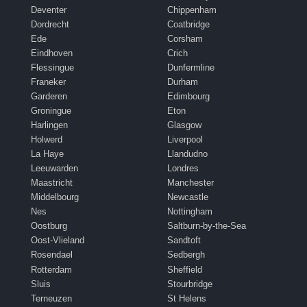
Deventer
Chippenham
Dordrecht
Coatbridge
Ede
Corsham
Eindhoven
Crich
Flessingue
Dunfermline
Franeker
Durham
Garderen
Edimbourg
Groningue
Eton
Harlingen
Glasgow
Holwerd
Liverpool
La Haye
Llandudno
Leeuwarden
Londres
Maastricht
Manchester
Middelbourg
Newcastle
Nes
Nottingham
Oostburg
Saltburn-by-the-Sea
Oost-Vlieland
Sandtoft
Rosendael
Sedbergh
Rotterdam
Sheffield
Sluis
Stourbridge
Terneuzen
St Helens