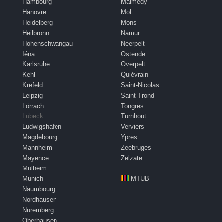
Hambourg
Malmedy
Hanovre
Mol
Heidelberg
Mons
Heilbronn
Namur
Hohenschwangau
Neerpelt
Iéna
Ostende
Karlsruhe
Overpelt
Kehl
Quiévrain
Krefeld
Saint-Nicolas
Leipzig
Saint-Trond
Lörrach
Tongres
Lübeck
Turnhout
Ludwigshafen
Verviers
Magdebourg
Ypres
Mannheim
Zeebruges
Mayence
Zelzate
Mülheim
Munich
MTUB
Naumbourg
Nordhausen
Nuremberg
Oberhausen