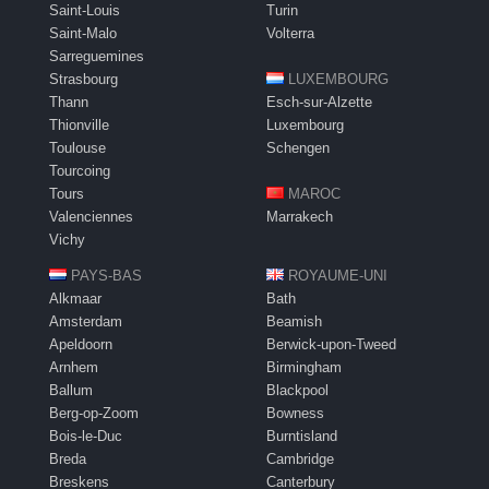
Saint-Louis
Turin
Saint-Malo
Volterra
Sarreguemines
Strasbourg
LUXEMBOURG
Thann
Esch-sur-Alzette
Thionville
Luxembourg
Toulouse
Schengen
Tourcoing
Tours
MAROC
Valenciennes
Marrakech
Vichy
PAYS-BAS
ROYAUME-UNI
Alkmaar
Bath
Amsterdam
Beamish
Apeldoorn
Berwick-upon-Tweed
Arnhem
Birmingham
Ballum
Blackpool
Berg-op-Zoom
Bowness
Bois-le-Duc
Burntisland
Breda
Cambridge
Breskens
Canterbury