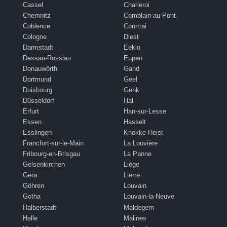
Cassel
Charleroi
Chemnitz
Comblain-au-Pont
Coblence
Courtrai
Cologne
Diest
Darmstadt
Eeklo
Dessau-Rosslau
Eupen
Donauwörth
Gand
Dortmund
Geel
Duisbourg
Genk
Düsseldorf
Hal
Erfurt
Han-sur-Lesse
Essen
Hasselt
Esslingen
Knokke-Heist
Francfort-sur-le-Main
La Louvière
Fribourg-en-Brisgau
La Panne
Gelsenkirchen
Liège
Gera
Lierre
Göhren
Louvain
Gotha
Louvain-la-Neuve
Halberstadt
Maldegem
Halle
Malines