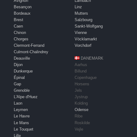
Avignon
Lambach
Besançon
Linz
Bordeaux
Mutters
Brest
Salzbourg
Caen
Sankt-Wolfgang
Chinon
Vienne
Chorges
Vöcklamarkt
Clermont-Ferrand
Vorchdorf
Culmont-Chalindrey
Deauville
DANEMARK
Dijon
Aarhus
Dunkerque
Billund
Épinal
Copenhague
Gap
Horsens
Grenoble
Jels
L'Alpe d'Huez
Jystrup
Laon
Kolding
Leymen
Odense
Le Havre
Ribe
Le Mans
Roskilde
Le Touquet
Vejle
Lille