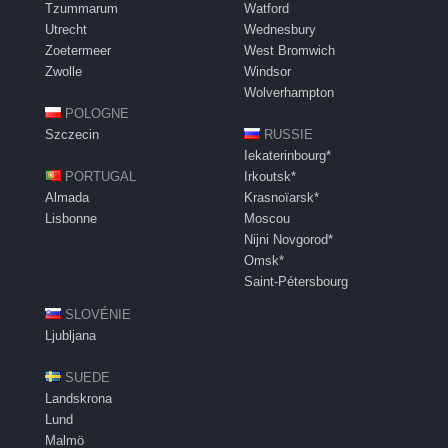
Tzummarum
Watford
Utrecht
Wednesbury
Zoetermeer
West Bromwich
Zwolle
Windsor
Wolverhampton
POLOGNE
Szczecin
RUSSIE
Iekaterinbourg*
PORTUGAL
Irkoutsk*
Almada
Krasnoïarsk*
Lisbonne
Moscou
Nijni Novgorod*
Omsk*
Saint-Pétersbourg
SLOVÉNIE
Ljubljana
SUEDE
Landskrona
Lund
Malmö