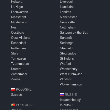
Holwerd
Liverpool
La Haye
Llandudno
Leeuwarden
Londres
Maastricht
Manchester
Middelbourg
Newcastle
Nes
Nottingham
Oostburg
Saltburn-by-the-Sea
Oost-Vlieland
Sandtoft
Rosendael
Sedbergh
Rotterdam
Sheffield
Sluis
Stourbridge
Terneuzen
St Helens
Tzummarum
Watford
Utrecht
Wednesbury
Zoetermeer
West Bromwich
Zwolle
Windsor
Wolverhampton
POLOGNE
Szczecin
RUSSIE
Iekaterinbourg*
PORTUGAL
Irkoutsk*