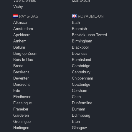
Valenciennes
Marrakech
Vichy
PAYS-BAS
ROYAUME-UNI
Alkmaar
Bath
Amsterdam
Beamish
Apeldoorn
Berwick-upon-Tweed
Arnhem
Birmingham
Ballum
Blackpool
Berg-op-Zoom
Bowness
Bois-le-Duc
Burntisland
Breda
Cambridge
Breskens
Canterbury
Deventer
Chippenham
Dordrecht
Coatbridge
Ede
Corsham
Eindhoven
Crich
Flessingue
Dunfermline
Franeker
Durham
Garderen
Edimbourg
Groningue
Eton
Harlingen
Glasgow