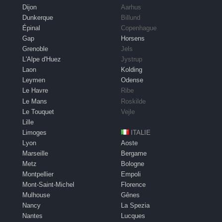
Dijon
Aarhus
Dunkerque
Billund
Épinal
Copenhague
Gap
Horsens
Grenoble
Jels
L'Alpe d'Huez
Jystrup
Laon
Kolding
Leymen
Odense
Le Havre
Ribe
Le Mans
Roskilde
Le Touquet
Vejle
Lille
Limoges
ITALIE
Lyon
Aoste
Marseille
Bergame
Metz
Bologne
Montpellier
Empoli
Mont-Saint-Michel
Florence
Mulhouse
Gênes
Nancy
La Spezia
Nantes
Lucques