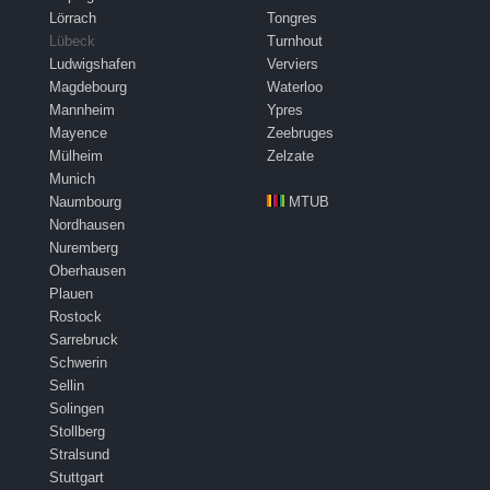
Lörrach
Tongres
Lübeck
Turnhout
Ludwigshafen
Verviers
Magdebourg
Waterloo
Mannheim
Ypres
Mayence
Zeebruges
Mülheim
Zelzate
Munich
Naumbourg
MTUB
Nordhausen
Nuremberg
Oberhausen
Plauen
Rostock
Sarrebruck
Schwerin
Sellin
Solingen
Stollberg
Stralsund
Stuttgart