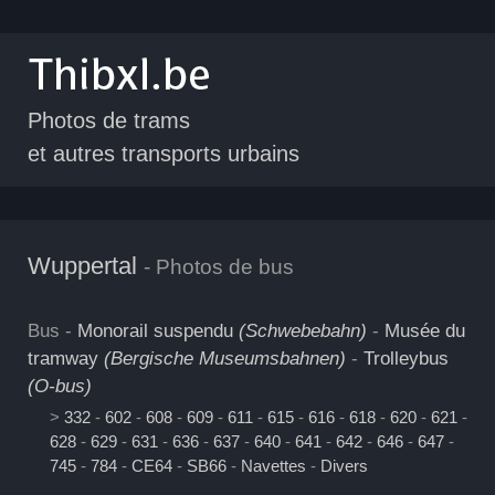
Photos de trams
et autres transports urbains
Wuppertal
- Photos de bus
Bus -
Monorail suspendu
(Schwebebahn)
-
Musée du
tramway
(Bergische Museumsbahnen)
-
Trolleybus
(O-bus)
>
332
-
602
-
608
-
609
-
611
-
615
-
616
-
618
-
620
-
621
-
628
-
629
-
631
-
636
-
637
-
640
-
641
-
642
-
646
-
647
-
745
-
784
-
CE64
-
SB66
-
Navettes
-
Divers