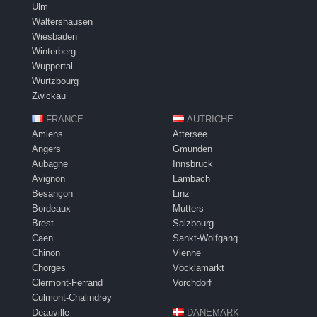
Ulm
Waltershausen
Wiesbaden
Winterberg
Wuppertal
Wurtzbourg
Zwickau
FRANCE
AUTRICHE
Amiens
Attersee
Angers
Gmunden
Aubagne
Innsbruck
Avignon
Lambach
Besançon
Linz
Bordeaux
Mutters
Brest
Salzbourg
Caen
Sankt-Wolfgang
Chinon
Vienne
Chorges
Vöcklamarkt
Clermont-Ferrand
Vorchdorf
Culmont-Chalindrey
Deauville
DANEMARK