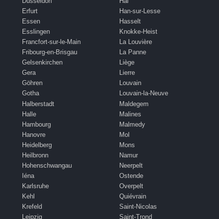
Düsseldorf
Hal
Erfurt
Han-sur-Lesse
Essen
Hasselt
Esslingen
Knokke-Heist
Francfort-sur-le-Main
La Louvière
Fribourg-en-Brisgau
La Panne
Gelsenkirchen
Liège
Gera
Lierre
Göhren
Louvain
Gotha
Louvain-la-Neuve
Halberstadt
Maldegem
Halle
Malines
Hambourg
Malmedy
Hanovre
Mol
Heidelberg
Mons
Heilbronn
Namur
Hohenschwangau
Neerpelt
Iéna
Ostende
Karlsruhe
Overpelt
Kehl
Quiévrain
Krefeld
Saint-Nicolas
Leipzig
Saint-Trond