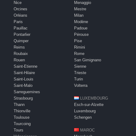
Nice
Menaggio
Orcines
Mestre
Orléans
Milan
Paris
Modène
Pauillac
Padoue
Pontarlier
Pérouse
Quimper
Pise
Reims
Rimini
Roubaix
Rome
Rouen
San Gimignano
Saint-Etienne
Sienne
Saint-Hilaire
Trieste
Saint-Louis
Turin
Saint-Malo
Volterra
Sarreguemines
Strasbourg
LUXEMBOURG
Thann
Esch-sur-Alzette
Thionville
Luxembourg
Toulouse
Schengen
Tourcoing
Tours
MAROC