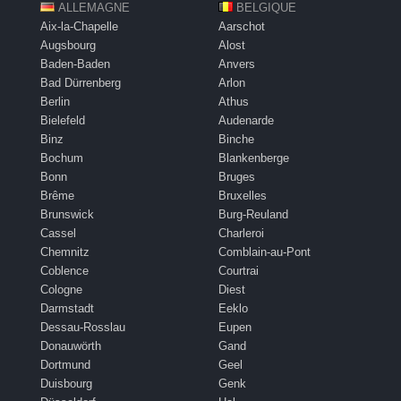
ALLEMAGNE
BELGIQUE
Aix-la-Chapelle
Aarschot
Augsbourg
Alost
Baden-Baden
Anvers
Bad Dürrenberg
Arlon
Berlin
Athus
Bielefeld
Audenarde
Binz
Binche
Bochum
Blankenberge
Bonn
Bruges
Brême
Bruxelles
Brunswick
Burg-Reuland
Cassel
Charleroi
Chemnitz
Comblain-au-Pont
Coblence
Courtrai
Cologne
Diest
Darmstadt
Eeklo
Dessau-Rosslau
Eupen
Donauwörth
Gand
Dortmund
Geel
Duisbourg
Genk