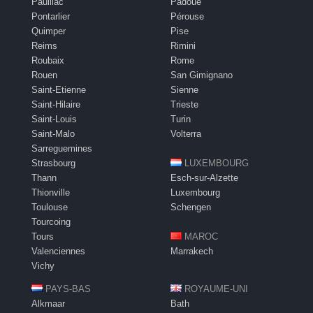
Pauillac
Padoue
Pontarlier
Pérouse
Quimper
Pise
Reims
Rimini
Roubaix
Rome
Rouen
San Gimignano
Saint-Etienne
Sienne
Saint-Hilaire
Trieste
Saint-Louis
Turin
Saint-Malo
Volterra
Sarreguemines
Strasbourg
LUXEMBOURG
Thann
Esch-sur-Alzette
Thionville
Luxembourg
Toulouse
Schengen
Tourcoing
Tours
MAROC
Valenciennes
Marrakech
Vichy
PAYS-BAS
ROYAUME-UNI
Alkmaar
Bath