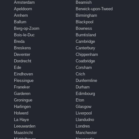
Amsterdam
Beamish
Apeldoorn
Berwick-upon-Tweed
Arnhem
Birmingham
Ballum
Blackpool
Berg-op-Zoom
Bowness
Bois-le-Duc
Burntisland
Breda
Cambridge
Breskens
Canterbury
Deventer
Chippenham
Dordrecht
Coatbridge
Ede
Corsham
Eindhoven
Crich
Flessingue
Dunfermline
Franeker
Durham
Garderen
Edimbourg
Groningue
Eton
Harlingen
Glasgow
Holwerd
Liverpool
La Haye
Llandudno
Leeuwarden
Londres
Maastricht
Manchester