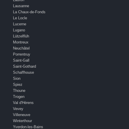
Lausanne
La Chaux-de-Fonds
Le Locle
Lucerne
Lugano
Lützelflüh
Montreux
Neuchâtel
Porrentruy
Saint-Gall
Saint-Gothard
Schaffhouse
Sion
Spiez
Thoune
Trogen
Val d'Hérens
Vevey
Villeneuve
Winterthour
Yverdon-les-Bains