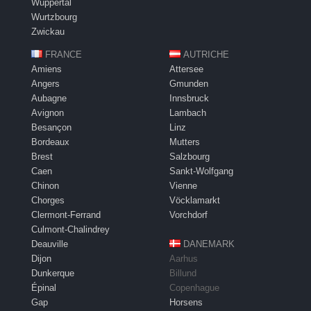
Wuppertal
Wurtzbourg
Zwickau
FRANCE
AUTRICHE
Amiens
Attersee
Angers
Gmunden
Aubagne
Innsbruck
Avignon
Lambach
Besançon
Linz
Bordeaux
Mutters
Brest
Salzbourg
Caen
Sankt-Wolfgang
Chinon
Vienne
Chorges
Vöcklamarkt
Clermont-Ferrand
Vorchdorf
Culmont-Chalindrey
Deauville
DANEMARK
Dijon
Aarhus
Dunkerque
Billund
Épinal
Copenhague
Gap
Horsens