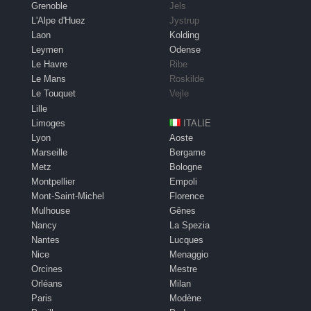
Grenoble
Jels
L'Alpe d'Huez
Jystrup
Laon
Kolding
Leymen
Odense
Le Havre
Ribe
Le Mans
Roskilde
Le Touquet
Vejle
Lille
Limoges
ITALIE
Lyon
Aoste
Marseille
Bergame
Metz
Bologne
Montpellier
Empoli
Mont-Saint-Michel
Florence
Mulhouse
Gênes
Nancy
La Spezia
Nantes
Lucques
Nice
Menaggio
Orcines
Mestre
Orléans
Milan
Paris
Modène