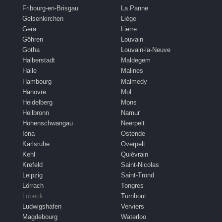
Fribourg-en-Brisgau
La Panne
Gelsenkirchen
Liège
Gera
Lierre
Göhren
Louvain
Gotha
Louvain-la-Neuve
Halberstadt
Maldegem
Halle
Malines
Hambourg
Malmedy
Hanovre
Mol
Heidelberg
Mons
Heilbronn
Namur
Hohenschwangau
Neerpelt
Iéna
Ostende
Karlsruhe
Overpelt
Kehl
Quiévrain
Krefeld
Saint-Nicolas
Leipzig
Saint-Trond
Lörrach
Tongres
Lübeck
Turnhout
Ludwigshafen
Verviers
Magdebourg
Waterloo