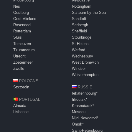
Middelbourg
Newcastle
Nes
Nottingham
Oostburg
Saltburn-by-the-Sea
Oost-Vlieland
Sandtoft
Rosendael
Sedbergh
Rotterdam
Sheffield
Sluis
Stourbridge
Terneuzen
St Helens
Tzummarum
Watford
Utrecht
Wednesbury
Zoetermeer
West Bromwich
Zwolle
Windsor
Wolverhampton
POLOGNE
Szczecin
RUSSIE
Iekaterinbourg*
PORTUGAL
Irkoutsk*
Almada
Krasnoïarsk*
Lisbonne
Moscou
Nijni Novgorod*
Omsk*
Saint-Pétersbourg