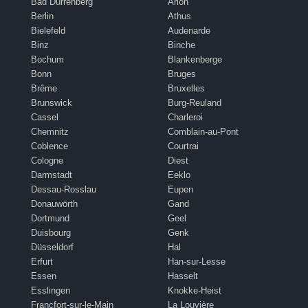
Bad Dürrenberg
Arlon
Berlin
Athus
Bielefeld
Audenarde
Binz
Binche
Bochum
Blankenberge
Bonn
Bruges
Brême
Bruxelles
Brunswick
Burg-Reuland
Cassel
Charleroi
Chemnitz
Comblain-au-Pont
Coblence
Courtrai
Cologne
Diest
Darmstadt
Eeklo
Dessau-Rosslau
Eupen
Donauwörth
Gand
Dortmund
Geel
Duisbourg
Genk
Düsseldorf
Hal
Erfurt
Han-sur-Lesse
Essen
Hasselt
Esslingen
Knokke-Heist
Francfort-sur-le-Main
La Louvière