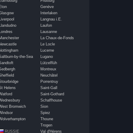
Edimbourg
Fribourg
Eton
Genève
Glasgow
Interlaken
Liverpool
Langnau i.E.
Llandudno
Laufon
Londres
Lausanne
Manchester
La Chaux-de-Fonds
Newcastle
Le Locle
Nottingham
Lucerne
Saltburn-by-the-Sea
Lugano
Sandtoft
Lützelflüh
Sedbergh
Montreux
Sheffield
Neuchâtel
Stourbridge
Porrentruy
St Helens
Saint-Gall
Watford
Saint-Gothard
Wednesbury
Schaffhouse
West Bromwich
Sion
Windsor
Spiez
Wolverhampton
Thoune
Trogen
RUSSIE
Val d'Hérens