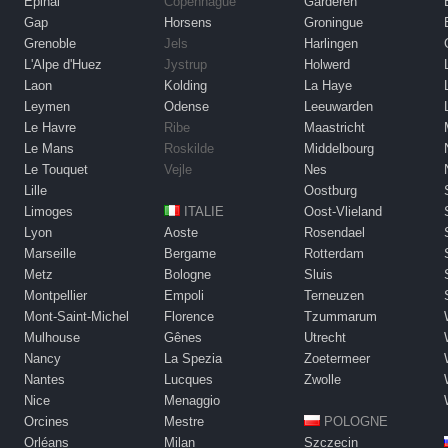
Épinal
Copenhague
Garderen
Gap
Horsens
Groningue
Grenoble
Jels
Harlingen
L'Alpe d'Huez
Jystrup
Holwerd
Laon
Kolding
La Haye
Leymen
Odense
Leeuwarden
Le Havre
Ribe
Maastricht
Le Mans
Roskilde
Middelbourg
Le Touquet
Vejle
Nes
Lille
Oostburg
Limoges
ITALIE
Oost-Vlieland
Lyon
Aoste
Rosendael
Marseille
Bergame
Rotterdam
Metz
Bologne
Sluis
Montpellier
Empoli
Terneuzen
Mont-Saint-Michel
Florence
Tzummarum
Mulhouse
Gênes
Utrecht
Nancy
La Spezia
Zoetermeer
Nantes
Lucques
Zwolle
Nice
Menaggio
Orcines
Mestre
POLOGNE
Orléans
Milan
Szczecin