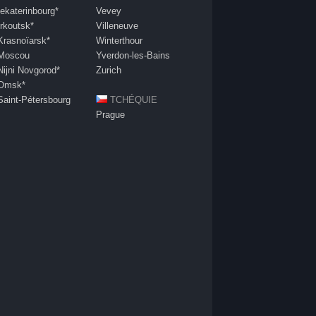
Iekaterinbourg*
Vevey
Irkoutsk*
Villeneuve
Krasnoïarsk*
Winterthour
Moscou
Yverdon-les-Bains
Nijni Novgorod*
Zurich
Omsk*
Saint-Pétersbourg
TCHÉQUIE
Prague