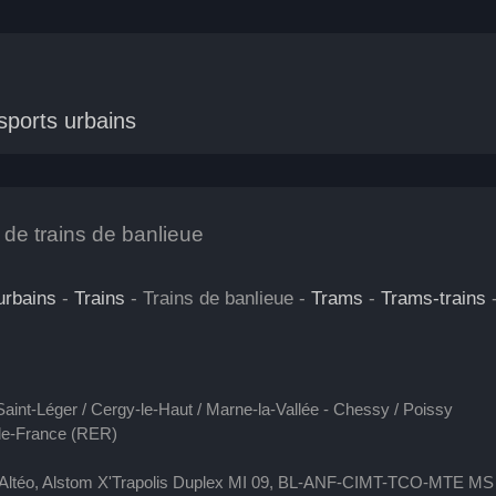
sports urbains
 de trains de banlieue
urbains
-
Trains
- Trains de banlieue -
Trams
-
Trams-trains
int-Léger / Cergy-le-Haut / Marne-la-Vallée - Chessy / Poissy
de-France (RER)
 2N Altéo, Alstom X'Trapolis Duplex MI 09, BL-ANF-CIMT-TCO-MTE 