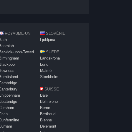
ROYAUME-UNI
SLOVÉNIE
Bath
Ljubljana
Beamish
Berwick-upon-Tweed
SUEDE
Birmingham
Landskrona
Blackpool
Lund
Bowness
Malmö
Burntisland
Stockholm
Cambridge
Canterbury
SUISSE
Chippenham
Bâle
Coatbridge
Bellinzone
Corsham
Berne
Crich
Berthoud
Dunfermline
Bienne
Durham
Delémont