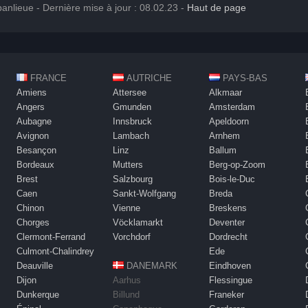
banlieue - Dernière mise à jour : 08.02.23 -
Haut de page
FRANCE
AUTRICHE
PAYS-BAS
Amiens
Attersee
Alkmaar
Angers
Gmunden
Amsterdam
Aubagne
Innsbruck
Apeldoorn
Avignon
Lambach
Arnhem
Besançon
Linz
Ballum
Bordeaux
Mutters
Berg-op-Zoom
Brest
Salzbourg
Bois-le-Duc
Caen
Sankt-Wolfgang
Breda
Chinon
Vienne
Breskens
Chorges
Vöcklamarkt
Deventer
Clermont-Ferrand
Vorchdorf
Dordrecht
Culmont-Chalindrey
Ede
Deauville
DANEMARK
Eindhoven
Dijon
Aarhus
Flessingue
Dunkerque
Billund
Franeker