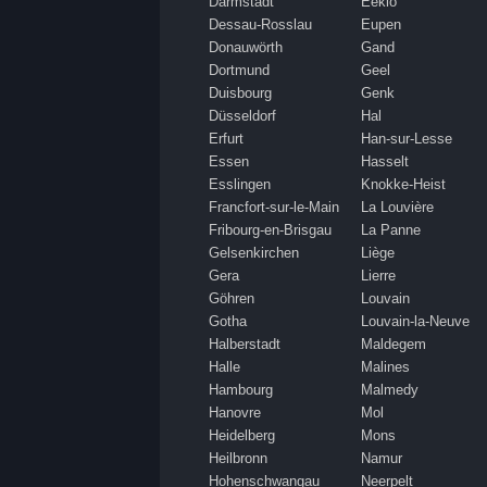
Darmstadt
Eeklo
Dessau-Rosslau
Eupen
Donauwörth
Gand
Dortmund
Geel
Duisbourg
Genk
Düsseldorf
Hal
Erfurt
Han-sur-Lesse
Essen
Hasselt
Esslingen
Knokke-Heist
Francfort-sur-le-Main
La Louvière
Fribourg-en-Brisgau
La Panne
Gelsenkirchen
Liège
Gera
Lierre
Göhren
Louvain
Gotha
Louvain-la-Neuve
Halberstadt
Maldegem
Halle
Malines
Hambourg
Malmedy
Hanovre
Mol
Heidelberg
Mons
Heilbronn
Namur
Hohenschwangau
Neerpelt