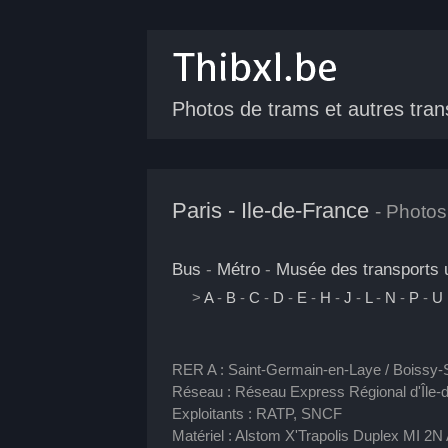
Photos de trams
et autres tran
Paris - Ile-de-France
- Photos
Bus
-
Métro
-
Musée des transports 
>
A
-
B
-
C
-
D
-
E
-
H
-
J
-
L
-
N
-
P
-
U
RER A : Saint-Germain-en-Laye / Boissy-Sa
Réseau : Réseau Express Régional d'Île-
Exploitants : RATP, SNCF
Matériel : Alstom X'Trapolis Duplex MI