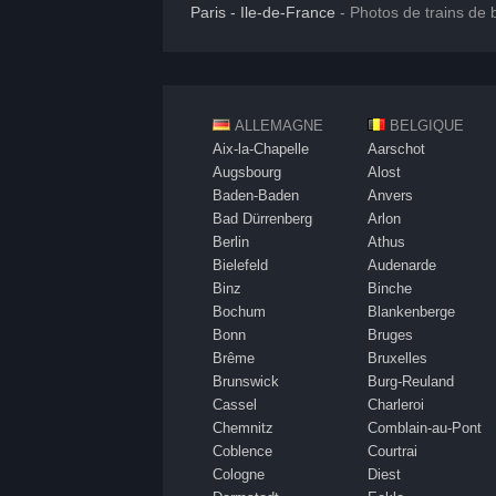
Paris - Ile-de-France
- Photos de trains de 
ALLEMAGNE
BELGIQUE
Aix-la-Chapelle
Aarschot
Augsbourg
Alost
Baden-Baden
Anvers
Bad Dürrenberg
Arlon
Berlin
Athus
Bielefeld
Audenarde
Binz
Binche
Bochum
Blankenberge
Bonn
Bruges
Brême
Bruxelles
Brunswick
Burg-Reuland
Cassel
Charleroi
Chemnitz
Comblain-au-Pont
Coblence
Courtrai
Cologne
Diest