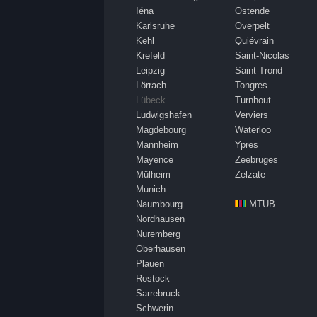
Iéna
Ostende
Karlsruhe
Overpelt
Kehl
Quiévrain
Krefeld
Saint-Nicolas
Leipzig
Saint-Trond
Lörrach
Tongres
Lübeck
Turnhout
Ludwigshafen
Verviers
Magdebourg
Waterloo
Mannheim
Ypres
Mayence
Zeebruges
Mülheim
Zelzate
Munich
Naumbourg
MTUB
Nordhausen
Nuremberg
Oberhausen
Plauen
Rostock
Sarrebruck
Schwerin