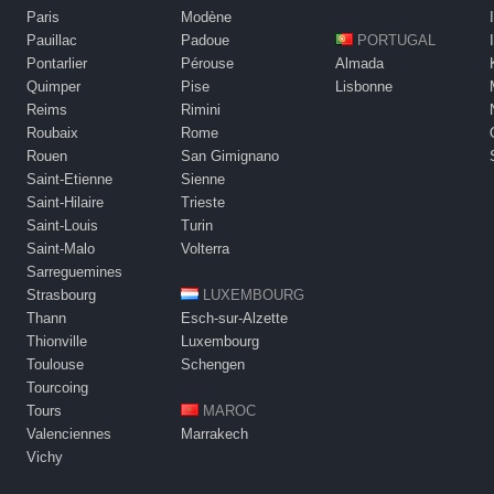
Paris
Modène
Pauillac
Padoue
PORTUGAL
Pontarlier
Pérouse
Almada
Quimper
Pise
Lisbonne
Reims
Rimini
Roubaix
Rome
Rouen
San Gimignano
Saint-Etienne
Sienne
Saint-Hilaire
Trieste
Saint-Louis
Turin
Saint-Malo
Volterra
Sarreguemines
Strasbourg
LUXEMBOURG
Thann
Esch-sur-Alzette
Thionville
Luxembourg
Toulouse
Schengen
Tourcoing
Tours
MAROC
Valenciennes
Marrakech
Vichy