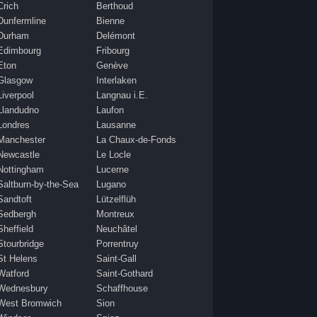
Crich
Berthoud
Dunfermline
Bienne
Durham
Delémont
Edimbourg
Fribourg
Eton
Genève
Glasgow
Interlaken
Liverpool
Langnau i.E.
Llandudno
Laufon
Londres
Lausanne
Manchester
La Chaux-de-Fonds
Newcastle
Le Locle
Nottingham
Lucerne
Saltburn-by-the-Sea
Lugano
Sandtoft
Lützelflüh
Sedbergh
Montreux
Sheffield
Neuchâtel
Stourbridge
Porrentruy
St Helens
Saint-Gall
Watford
Saint-Gothard
Wednesbury
Schaffhouse
West Bromwich
Sion