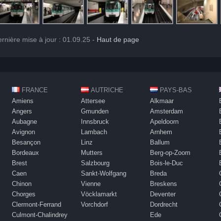
rnière mise à jour : 01.09.25 -
Haut de page
FRANCE
AUTRICHE
PAYS-BAS
Amiens
Attersee
Alkmaar
Angers
Gmunden
Amsterdam
Aubagne
Innsbruck
Apeldoorn
Avignon
Lambach
Arnhem
Besançon
Linz
Ballum
Bordeaux
Mutters
Berg-op-Zoom
Brest
Salzbourg
Bois-le-Duc
Caen
Sankt-Wolfgang
Breda
Chinon
Vienne
Breskens
Chorges
Vöcklamarkt
Deventer
Clermont-Ferrand
Vorchdorf
Dordrecht
Culmont-Chalindrey
Ede