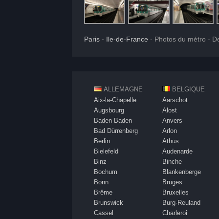
Paris - Ile-de-France
- Photos du métro - De
ALLEMAGNE
BELGIQUE
Aix-la-Chapelle
Aarschot
Augsbourg
Alost
Baden-Baden
Anvers
Bad Dürrenberg
Arlon
Berlin
Athus
Bielefeld
Audenarde
Binz
Binche
Bochum
Blankenberge
Bonn
Bruges
Brême
Bruxelles
Brunswick
Burg-Reuland
Cassel
Charleroi