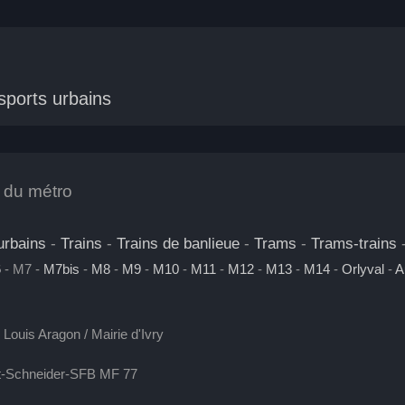
sports urbains
 du métro
urbains
-
Trains
-
Trains de banlieue
-
Trams
-
Trams-trains
6
- M7 -
M7bis
-
M8
-
M9
-
M10
-
M11
-
M12
-
M13
-
M14
-
Orlyval
-
A
 Louis Aragon / Mairie d'Ivry
t-Schneider-SFB MF 77