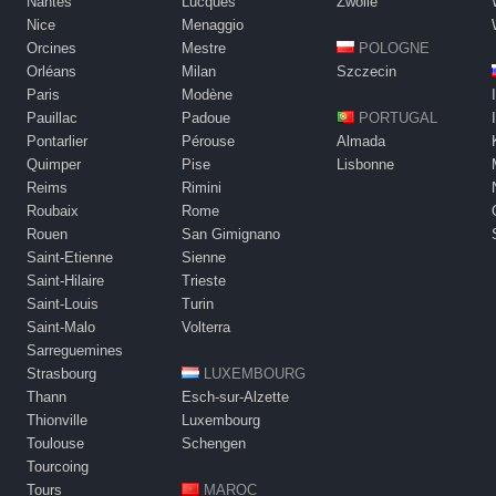
Nantes
Lucques
Zwolle
Nice
Menaggio
Orcines
Mestre
POLOGNE
Orléans
Milan
Szczecin
Paris
Modène
Pauillac
Padoue
PORTUGAL
Pontarlier
Pérouse
Almada
Quimper
Pise
Lisbonne
Reims
Rimini
Roubaix
Rome
Rouen
San Gimignano
Saint-Etienne
Sienne
Saint-Hilaire
Trieste
Saint-Louis
Turin
Saint-Malo
Volterra
Sarreguemines
Strasbourg
LUXEMBOURG
Thann
Esch-sur-Alzette
Thionville
Luxembourg
Toulouse
Schengen
Tourcoing
Tours
MAROC