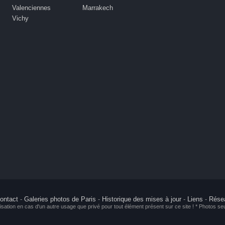
Valenciennes
Marrakech
Vichy
ontact
-
Galeries photos de Paris
-
Historique des mises à jour
-
Liens
-
Rése
isation en cas d'un autre usage que privé pour tout élément présent sur ce site ! * Photos se