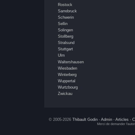
Rostock
Sarrebruck
Schwerin
Sellin
Solingen
Stollberg
Stralsund
Stuttgart
Ulm
Waltershausen
Wiesbaden
Winterberg
Wuppertal
Wurtzbourg
Zwickau
© 2005-2026
Thibault Godin
-
Admin
-
Articles
-
C
Merci de demander l'autor