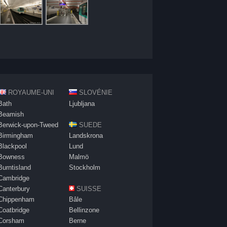
ROYAUME-UNI
SLOVÉNIE
Bath
Ljubljana
Beamish
Berwick-upon-Tweed
SUEDE
Birmingham
Landskrona
Blackpool
Lund
Bowness
Malmö
Burntisland
Stockholm
Cambridge
Canterbury
SUISSE
Chippenham
Bâle
Coatbridge
Bellinzone
Corsham
Berne