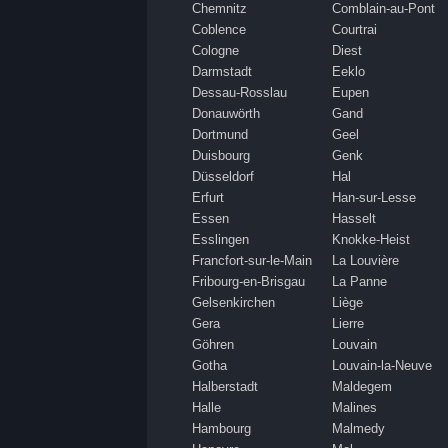
Chemnitz
Comblain-au-Pont
Coblence
Courtrai
Cologne
Diest
Darmstadt
Eeklo
Dessau-Rosslau
Eupen
Donauwörth
Gand
Dortmund
Geel
Duisbourg
Genk
Düsseldorf
Hal
Erfurt
Han-sur-Lesse
Essen
Hasselt
Esslingen
Knokke-Heist
Francfort-sur-le-Main
La Louvière
Fribourg-en-Brisgau
La Panne
Gelsenkirchen
Liège
Gera
Lierre
Göhren
Louvain
Gotha
Louvain-la-Neuve
Halberstadt
Maldegem
Halle
Malines
Hambourg
Malmedy