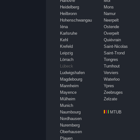
Hanovre
Mol
Heidelberg
Mons
Heilbronn
Namur
Hohenschwangau
Neerpelt
Iéna
Ostende
Karlsruhe
Overpelt
Kehl
Quiévrain
Krefeld
Saint-Nicolas
Leipzig
Saint-Trond
Lörrach
Tongres
Lübeck
Turnhout
Ludwigshafen
Verviers
Magdebourg
Waterloo
Mannheim
Ypres
Mayence
Zeebruges
Mülheim
Zelzate
Munich
Naumbourg
MTUB
Nordhausen
Nuremberg
Oberhausen
Plauen