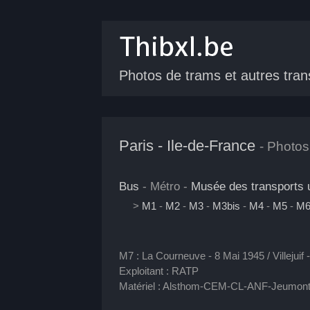
Photos de trams
et autres tran
Paris - Ile-de-France
- Photos
Bus
- Métro -
Musée des transports 
>
M1
-
M2
-
M3
-
M3bis
-
M4
-
M5
-
M
M7 : La Courneuve - 8 Mai 1945 / Villejuif -
Exploitant : RATP
Matériel : Alsthom-CEM-CL-ANF-Jeumon