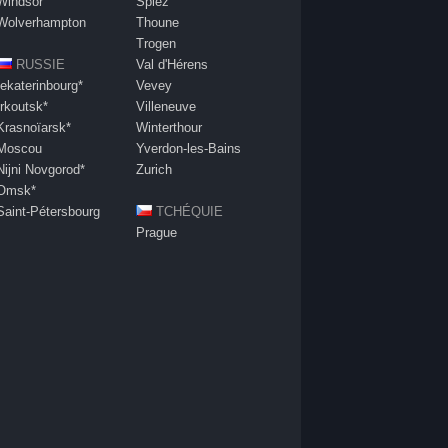
Windsor
Spiez
Wolverhampton
Thoune
Trogen
RUSSIE
Val d'Hérens
Iekaterinbourg*
Vevey
Irkoutsk*
Villeneuve
Krasnoïarsk*
Winterthour
Moscou
Yverdon-les-Bains
Nijni Novgorod*
Zurich
Omsk*
Saint-Pétersbourg
TCHÉQUIE
Prague