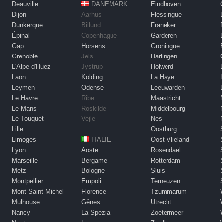
Deauville
DANEMARK
Eindhoven
Dijon
Aarhus
Flessingue
Dunkerque
Billund
Franeker
Épinal
Copenhague
Garderen
Gap
Horsens
Groningue
Grenoble
Jels
Harlingen
L'Alpe d'Huez
Jystrup
Holwerd
Laon
Kolding
La Haye
Leymen
Odense
Leeuwarden
Le Havre
Ribe
Maastricht
Le Mans
Roskilde
Middelbourg
Le Touquet
Vejle
Nes
Lille
Oostburg
Limoges
ITALIE
Oost-Vlieland
Lyon
Aoste
Rosendael
Marseille
Bergame
Rotterdam
Metz
Bologne
Sluis
Montpellier
Empoli
Terneuzen
Mont-Saint-Michel
Florence
Tzummarum
Mulhouse
Gênes
Utrecht
Nancy
La Spezia
Zoetermeer