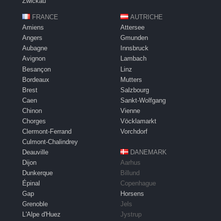
Zwickau
FRANCE
AUTRICHE
Amiens
Attersee
Angers
Gmunden
Aubagne
Innsbruck
Avignon
Lambach
Besançon
Linz
Bordeaux
Mutters
Brest
Salzbourg
Caen
Sankt-Wolfgang
Chinon
Vienne
Chorges
Vöcklamarkt
Clermont-Ferrand
Vorchdorf
Culmont-Chalindrey
Deauville
DANEMARK
Dijon
Aarhus
Dunkerque
Billund
Épinal
Copenhague
Gap
Horsens
Grenoble
Jels
L'Alpe d'Huez
Jystrup