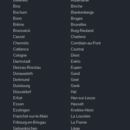
Bielefeld
Audenarde
Binz
Binche
Bochum
Blankenberge
Bonn
Bruges
Brême
Bruxelles
Brunswick
Burg-Reuland
Cassel
Charleroi
Chemnitz
Comblain-au-Pont
Coblence
Courtrai
Cologne
Diest
Darmstadt
Eeklo
Dessau-Rosslau
Eupen
Donauwörth
Gand
Dortmund
Geel
Duisbourg
Genk
Düsseldorf
Hal
Erfurt
Han-sur-Lesse
Essen
Hasselt
Esslingen
Knokke-Heist
Francfort-sur-le-Main
La Louvière
Fribourg-en-Brisgau
La Panne
Gelsenkirchen
Liège