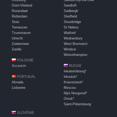
Oost-Vlieland
Sandtoft
Rosendael
Sedbergh
Rotterdam
Sheffield
Sluis
Stourbridge
Terneuzen
St Helens
Tzummarum
Watford
Utrecht
Wednesbury
Zoetermeer
West Bromwich
Zwolle
Windsor
Wolverhampton
POLOGNE
Szczecin
RUSSIE
Iekaterinbourg*
PORTUGAL
Irkoutsk*
Almada
Krasnoïarsk*
Lisbonne
Moscou
Nijni Novgorod*
Omsk*
Saint-Pétersbourg
SLOVÉNIE