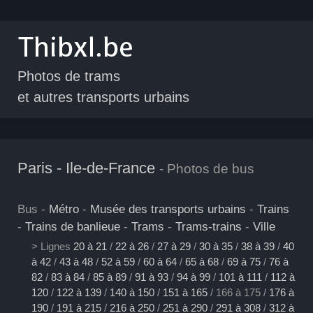
Photos de trams
et autres transports urbains
Paris - Ile-de-France
- Photos de bus
Bus -
Métro
-
Musée des transports urbains
-
Trains
-
Trains de banlieue
-
Trams
-
Trams-trains
-
Ville
> Lignes
20 à 21
/
22 à 26
/
27 à 29
/
30 à 35
/
38 à 39
/
40
à 42
/
43 à 48
/
52 à 59
/
60 à 64
/
65 à 68
/
69 à 75
/
76 à
82
/
83 à 84
/
85 à 89
/
91 à 93
/
94 à 99
/
101 à 111
/
112 à
120
/
122 à 139
/
140 à 150
/
151 à 165
/ 166 à 175 /
176 à
190
/
191 à 215
/
216 à 250
/
251 à 290
/
291 à 308
/
312 à