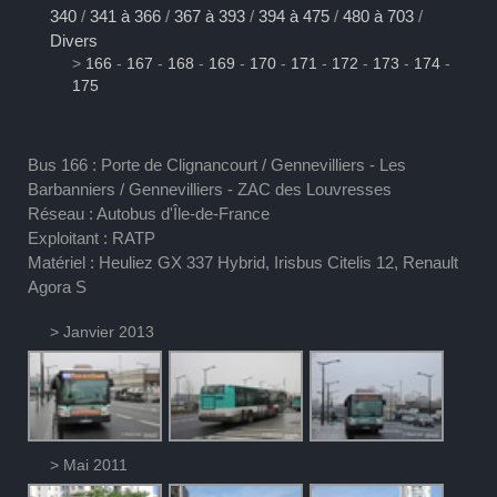
340
/
341 à 366
/
367 à 393
/
394 à 475
/
480 à 703
/
Divers
>
166
-
167
-
168
-
169
-
170
-
171
-
172
-
173
-
174
-
175
Bus 166 : Porte de Clignancourt / Gennevilliers - Les
Barbanniers / Gennevilliers - ZAC des Louvresses
Réseau : Autobus d'Île-de-France
Exploitant : RATP
Matériel : Heuliez GX 337 Hybrid, Irisbus Citelis 12, Renault
Agora S
> Janvier 2013
> Mai 2011