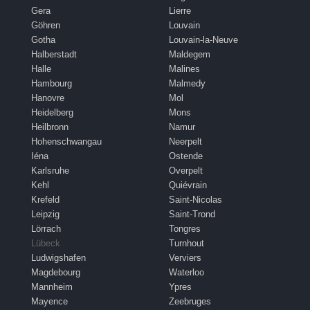
Gera
Lierre
Göhren
Louvain
Gotha
Louvain-la-Neuve
Halberstadt
Maldegem
Halle
Malines
Hambourg
Malmedy
Hanovre
Mol
Heidelberg
Mons
Heilbronn
Namur
Hohenschwangau
Neerpelt
Iéna
Ostende
Karlsruhe
Overpelt
Kehl
Quiévrain
Krefeld
Saint-Nicolas
Leipzig
Saint-Trond
Lörrach
Tongres
Lübeck
Turnhout
Ludwigshafen
Verviers
Magdebourg
Waterloo
Mannheim
Ypres
Mayence
Zeebruges