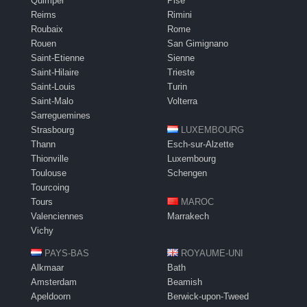
Quimper
Pise
Reims
Rimini
Roubaix
Rome
Rouen
San Gimignano
Saint-Etienne
Sienne
Saint-Hilaire
Trieste
Saint-Louis
Turin
Saint-Malo
Volterra
Sarreguemines
Strasbourg
LUXEMBOURG
Thann
Esch-sur-Alzette
Thionville
Luxembourg
Toulouse
Schengen
Tourcoing
Tours
MAROC
Valenciennes
Marrakech
Vichy
PAYS-BAS
ROYAUME-UNI
Alkmaar
Bath
Amsterdam
Beamish
Apeldoorn
Berwick-upon-Tweed