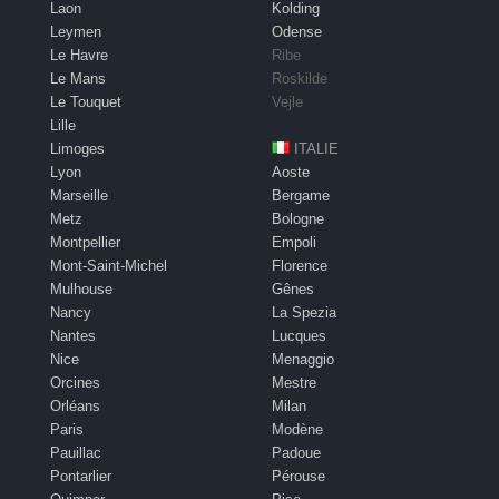
Laon
Kolding
Leymen
Odense
Le Havre
Ribe
Le Mans
Roskilde
Le Touquet
Vejle
Lille
Limoges
ITALIE
Lyon
Aoste
Marseille
Bergame
Metz
Bologne
Montpellier
Empoli
Mont-Saint-Michel
Florence
Mulhouse
Gênes
Nancy
La Spezia
Nantes
Lucques
Nice
Menaggio
Orcines
Mestre
Orléans
Milan
Paris
Modène
Pauillac
Padoue
Pontarlier
Pérouse