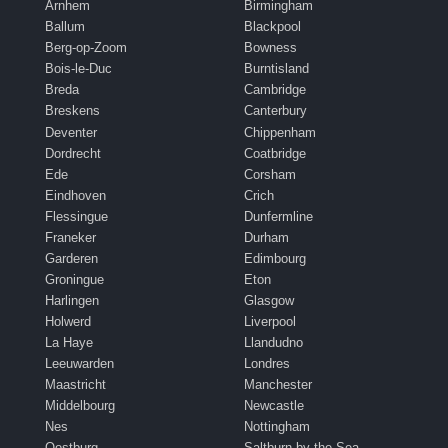
Arnhem
Birmingham
Ballum
Blackpool
Berg-op-Zoom
Bowness
Bois-le-Duc
Burntisland
Breda
Cambridge
Breskens
Canterbury
Deventer
Chippenham
Dordrecht
Coatbridge
Ede
Corsham
Eindhoven
Crich
Flessingue
Dunfermline
Franeker
Durham
Garderen
Edimbourg
Groningue
Eton
Harlingen
Glasgow
Holwerd
Liverpool
La Haye
Llandudno
Leeuwarden
Londres
Maastricht
Manchester
Middelbourg
Newcastle
Nes
Nottingham
Oostburg
Saltburn-by-the-Sea