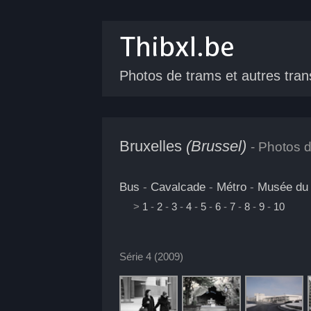
Photos de trams
et autres tran
Bruxelles
(Brussel)
- Photos de
Bus
-
Cavalcade
-
Métro
-
Musée du 
>
1
-
2
-
3
-
4
-
5
-
6
-
7
-
8
-
9
-
10
Série 4 (2009)