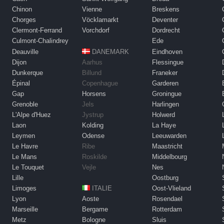
Chinon
Vienne
Breskens
Chorges
Vöcklamarkt
Deventer
Clermont-Ferrand
Vorchdorf
Dordrecht
Culmont-Chalindrey
Ede
Deauville
DANEMARK
Eindhoven
Dijon
Aarhus
Flessingue
Dunkerque
Billund
Franeker
Épinal
Copenhague
Garderen
Gap
Horsens
Groningue
Grenoble
Jels
Harlingen
L'Alpe d'Huez
Jystrup
Holwerd
Laon
Kolding
La Haye
Leymen
Odense
Leeuwarden
Le Havre
Ribe
Maastricht
Le Mans
Roskilde
Middelbourg
Le Touquet
Vejle
Nes
Lille
Oostburg
Limoges
ITALIE
Oost-Vlieland
Lyon
Aoste
Rosendael
Marseille
Bergame
Rotterdam
Metz
Bologne
Sluis