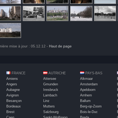
rnière mise à jour : 05.12.12 -
Haut de page
FRANCE
AUTRICHE
PAYS-BAS
Amiens
Attersee
Alkmaar
Angers
Gmunden
Amsterdam
Aubagne
Innsbruck
Apeldoorn
Avignon
Lambach
Arnhem
Besançon
Linz
Ballum
Bordeaux
Mutters
Berg-op-Zoom
Brest
Salzbourg
Bois-le-Duc
Caen
Sankt-Wolfgang
Breda