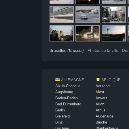
Bruxelles
(Brussel)
- Photos de la ville - De
ALLEMAGNE
BELGIQUE
Aix-la-Chapelle
Aarschot
Augsbourg
Alost
Baden-Baden
Anvers
Bad Dürrenberg
Arlon
Berlin
Athus
Bielefeld
Audenarde
Binz
Binche
Bochum
Blankenberge