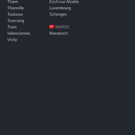
Thann
Esch-sur-Alzette
Thionville
Luxembourg
Toulouse
Schengen
Tourcoing
Tours
MAROC
Valenciennes
Marrakech
Vichy