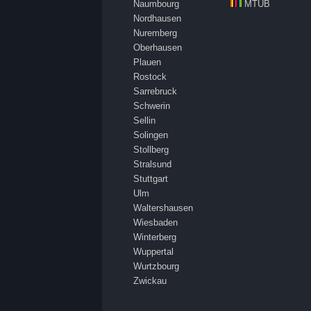
Naumbourg
MTUB
Nordhausen
Nuremberg
Oberhausen
Plauen
Rostock
Sarrebruck
Schwerin
Sellin
Solingen
Stollberg
Stralsund
Stuttgart
Ulm
Waltershausen
Wiesbaden
Winterberg
Wuppertal
Wurtzbourg
Zwickau