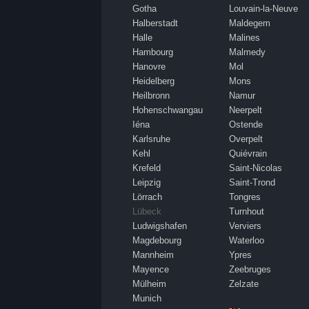
Gotha
Louvain-la-Neuve
Halberstadt
Maldegem
Halle
Malines
Hambourg
Malmedy
Hanovre
Mol
Heidelberg
Mons
Heilbronn
Namur
Hohenschwangau
Neerpelt
Iéna
Ostende
Karlsruhe
Overpelt
Kehl
Quiévrain
Krefeld
Saint-Nicolas
Leipzig
Saint-Trond
Lörrach
Tongres
Lübeck
Turnhout
Ludwigshafen
Verviers
Magdebourg
Waterloo
Mannheim
Ypres
Mayence
Zeebruges
Mülheim
Zelzate
Munich