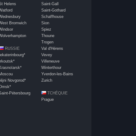
St Helens
Saint-Gall
Watford
Saint-Gothard
Wednesbury
Schaffhouse
West Bromwich
Sion
Windsor
Spiez
Wolverhampton
Thoune
Trogen
RUSSIE
Val d'Hérens
Iekaterinbourg*
Vevey
Irkoutsk*
Villeneuve
Krasnoïarsk*
Winterthour
Moscou
Yverdon-les-Bains
Nijni Novgorod*
Zurich
Omsk*
Saint-Pétersbourg
TCHÉQUIE
Prague