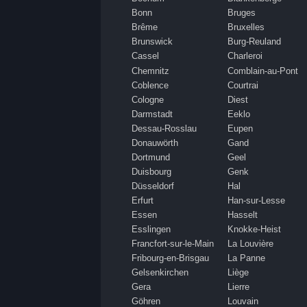
Bonn
Bruges
Brême
Bruxelles
Brunswick
Burg-Reuland
Cassel
Charleroi
Chemnitz
Comblain-au-Pont
Coblence
Courtrai
Cologne
Diest
Darmstadt
Eeklo
Dessau-Rosslau
Eupen
Donauwörth
Gand
Dortmund
Geel
Duisbourg
Genk
Düsseldorf
Hal
Erfurt
Han-sur-Lesse
Essen
Hasselt
Esslingen
Knokke-Heist
Francfort-sur-le-Main
La Louvière
Fribourg-en-Brisgau
La Panne
Gelsenkirchen
Liège
Gera
Lierre
Göhren
Louvain