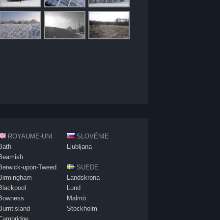
ROYAUME-UNI
SLOVÉNIE
Bath
Ljubljana
Beamish
Berwick-upon-Tweed
SUEDE
Birmingham
Landskrona
Blackpool
Lund
Bowness
Malmö
Burntisland
Stockholm
Cambridge