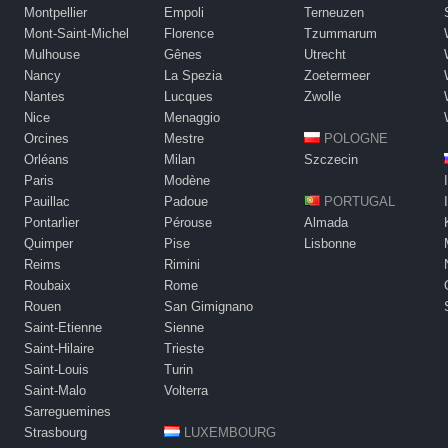
Montpellier
Empoli
Terneuzen
Mont-Saint-Michel
Florence
Tzummarum
Mulhouse
Gênes
Utrecht
Nancy
La Spezia
Zoetermeer
Nantes
Lucques
Zwolle
Nice
Menaggio
Orcines
Mestre
POLOGNE
Orléans
Milan
Szczecin
Paris
Modène
Pauillac
Padoue
PORTUGAL
Pontarlier
Pérouse
Almada
Quimper
Pise
Lisbonne
Reims
Rimini
Roubaix
Rome
Rouen
San Gimignano
Saint-Etienne
Sienne
Saint-Hilaire
Trieste
Saint-Louis
Turin
Saint-Malo
Volterra
Sarreguemines
Strasbourg
LUXEMBOURG