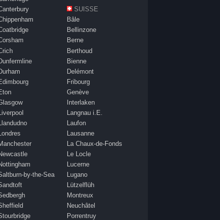
Canterbury
SUISSE
Chippenham
Bâle
Coatbridge
Bellinzone
Corsham
Berne
Crich
Berthoud
Dunfermline
Bienne
Durham
Delémont
Edimbourg
Fribourg
Eton
Genève
Glasgow
Interlaken
Liverpool
Langnau i.E.
Llandudno
Laufon
Londres
Lausanne
Manchester
La Chaux-de-Fonds
Newcastle
Le Locle
Nottingham
Lucerne
Saltburn-by-the-Sea
Lugano
Sandtoft
Lützelflüh
Sedbergh
Montreux
Sheffield
Neuchâtel
Stourbridge
Porrentruy