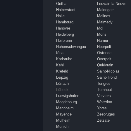
Gotha
Louvain-la-Neuve
Halberstadt
Maldegem
Halle
Malines
Hambourg
Malmedy
Hanovre
Mol
Heidelberg
Mons
Heilbronn
Namur
Hohenschwangau
Neerpelt
Iéna
Ostende
Karlsruhe
Overpelt
Kehl
Quiévrain
Krefeld
Saint-Nicolas
Leipzig
Saint-Trond
Lörrach
Tongres
Lübeck
Turnhout
Ludwigshafen
Verviers
Magdebourg
Waterloo
Mannheim
Ypres
Mayence
Zeebruges
Mülheim
Zelzate
Munich