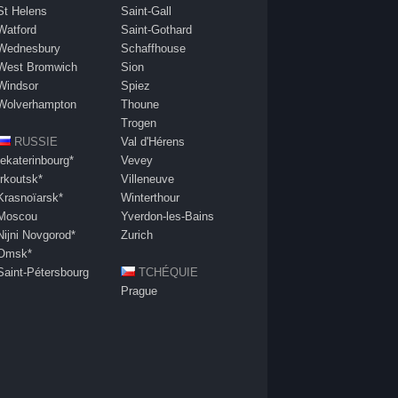
St Helens
Saint-Gall
Watford
Saint-Gothard
Wednesbury
Schaffhouse
West Bromwich
Sion
Windsor
Spiez
Wolverhampton
Thoune
Trogen
RUSSIE
Val d'Hérens
Iekaterinbourg*
Vevey
Irkoutsk*
Villeneuve
Krasnoïarsk*
Winterthour
Moscou
Yverdon-les-Bains
Nijni Novgorod*
Zurich
Omsk*
Saint-Pétersbourg
TCHÉQUIE
Prague