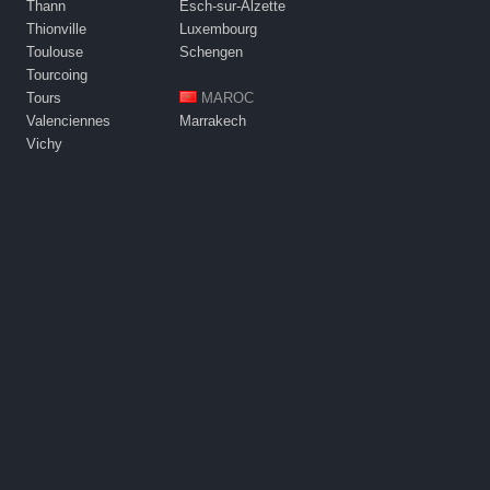
Thann
Esch-sur-Alzette
Thionville
Luxembourg
Toulouse
Schengen
Tourcoing
Tours
MAROC
Valenciennes
Marrakech
Vichy