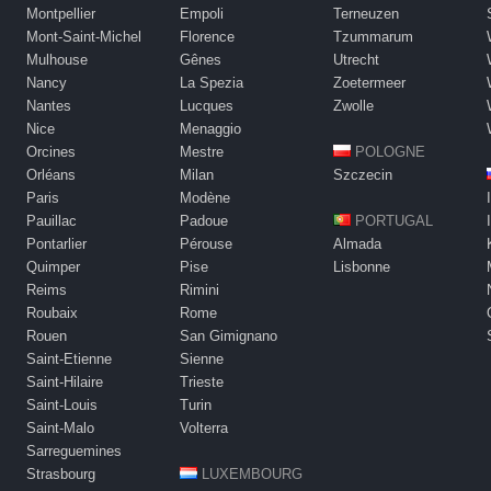
Montpellier
Empoli
Terneuzen
Mont-Saint-Michel
Florence
Tzummarum
Mulhouse
Gênes
Utrecht
Nancy
La Spezia
Zoetermeer
Nantes
Lucques
Zwolle
Nice
Menaggio
Orcines
Mestre
POLOGNE
Orléans
Milan
Szczecin
Paris
Modène
Pauillac
Padoue
PORTUGAL
Pontarlier
Pérouse
Almada
Quimper
Pise
Lisbonne
Reims
Rimini
Roubaix
Rome
Rouen
San Gimignano
Saint-Etienne
Sienne
Saint-Hilaire
Trieste
Saint-Louis
Turin
Saint-Malo
Volterra
Sarreguemines
Strasbourg
LUXEMBOURG