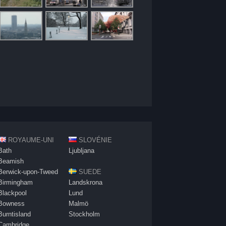
ROYAUME-UNI
SLOVÉNIE
Bath
Ljubljana
Beamish
Berwick-upon-Tweed
SUEDE
Birmingham
Landskrona
Blackpool
Lund
Bowness
Malmö
Burntisland
Stockholm
Cambridge