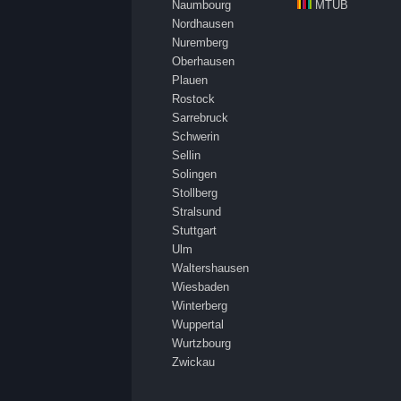
Naumbourg
MTUB
Nordhausen
Nuremberg
Oberhausen
Plauen
Rostock
Sarrebruck
Schwerin
Sellin
Solingen
Stollberg
Stralsund
Stuttgart
Ulm
Waltershausen
Wiesbaden
Winterberg
Wuppertal
Wurtzbourg
Zwickau