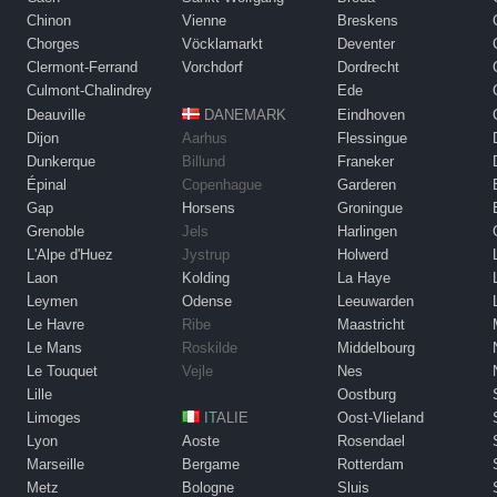
Chinon
Vienne
Breskens
Chorges
Vöcklamarkt
Deventer
Clermont-Ferrand
Vorchdorf
Dordrecht
Culmont-Chalindrey
Ede
Deauville
DANEMARK
Eindhoven
Dijon
Aarhus
Flessingue
Dunkerque
Billund
Franeker
Épinal
Copenhague
Garderen
Gap
Horsens
Groningue
Grenoble
Jels
Harlingen
L'Alpe d'Huez
Jystrup
Holwerd
Laon
Kolding
La Haye
Leymen
Odense
Leeuwarden
Le Havre
Ribe
Maastricht
Le Mans
Roskilde
Middelbourg
Le Touquet
Vejle
Nes
Lille
Oostburg
Limoges
ITALIE
Oost-Vlieland
Lyon
Aoste
Rosendael
Marseille
Bergame
Rotterdam
Metz
Bologne
Sluis