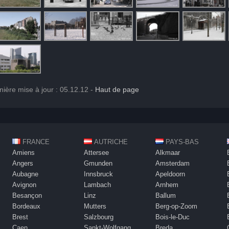
rnière mise à jour : 05.12.12 -
Haut de page
FRANCE
AUTRICHE
PAYS-BAS
Amiens
Attersee
Alkmaar
Angers
Gmunden
Amsterdam
Aubagne
Innsbruck
Apeldoorn
Avignon
Lambach
Arnhem
Besançon
Linz
Ballum
Bordeaux
Mutters
Berg-op-Zoom
Brest
Salzbourg
Bois-le-Duc
Caen
Sankt-Wolfgang
Breda