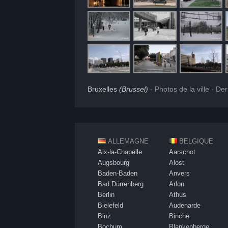
Bruxelles
(Brussel)
- Photos de la ville - De
ALLEMAGNE
BELGIQUE
Aix-la-Chapelle
Aarschot
Augsbourg
Alost
Baden-Baden
Anvers
Bad Dürrenberg
Arlon
Berlin
Athus
Bielefeld
Audenarde
Binz
Binche
Bochum
Blankenberge