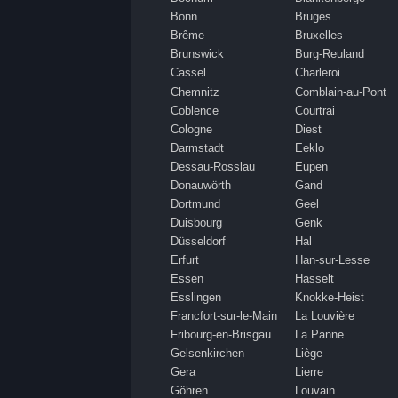
Bonn
Bruges
Brême
Bruxelles
Brunswick
Burg-Reuland
Cassel
Charleroi
Chemnitz
Comblain-au-Pont
Coblence
Courtrai
Cologne
Diest
Darmstadt
Eeklo
Dessau-Rosslau
Eupen
Donauwörth
Gand
Dortmund
Geel
Duisbourg
Genk
Düsseldorf
Hal
Erfurt
Han-sur-Lesse
Essen
Hasselt
Esslingen
Knokke-Heist
Francfort-sur-le-Main
La Louvière
Fribourg-en-Brisgau
La Panne
Gelsenkirchen
Liège
Gera
Lierre
Göhren
Louvain