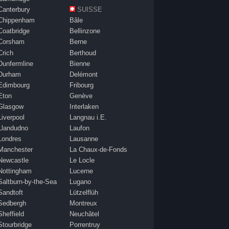
Canterbury
SUISSE
Chippenham
Bâle
Coatbridge
Bellinzone
Corsham
Berne
Crich
Berthoud
Dunfermline
Bienne
Durham
Delémont
Edimbourg
Fribourg
Eton
Genève
Glasgow
Interlaken
Liverpool
Langnau i.E.
Llandudno
Laufon
Londres
Lausanne
Manchester
La Chaux-de-Fonds
Newcastle
Le Locle
Nottingham
Lucerne
Saltburn-by-the-Sea
Lugano
Sandtoft
Lützelflüh
Sedbergh
Montreux
Sheffield
Neuchâtel
Stourbridge
Porrentruy