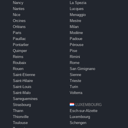
Nancy
La Spezia
Nantes
Lucques
Nice
Menaggio
Orcines
Mestre
Orléans
Milan
Paris
Modène
Pauillac
Padoue
Pontarlier
Pérouse
Quimper
Pise
Reims
Rimini
Roubaix
Rome
Rouen
San Gimignano
Saint-Etienne
Sienne
Saint-Hilaire
Trieste
Saint-Louis
Turin
Saint-Malo
Volterra
Sarreguemines
Strasbourg
LUXEMBOURG
Thann
Esch-sur-Alzette
Thionville
Luxembourg
Toulouse
Schengen