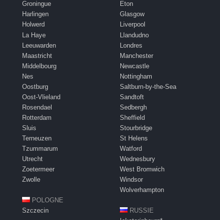
Groningue
Eton
Harlingen
Glasgow
Holwerd
Liverpool
La Haye
Llandudno
Leeuwarden
Londres
Maastricht
Manchester
Middelbourg
Newcastle
Nes
Nottingham
Oostburg
Saltburn-by-the-Sea
Oost-Vlieland
Sandtoft
Rosendael
Sedbergh
Rotterdam
Sheffield
Sluis
Stourbridge
Terneuzen
St Helens
Tzummarum
Watford
Utrecht
Wednesbury
Zoetermeer
West Bromwich
Zwolle
Windsor
Wolverhampton
POLOGNE
Szczecin
RUSSIE