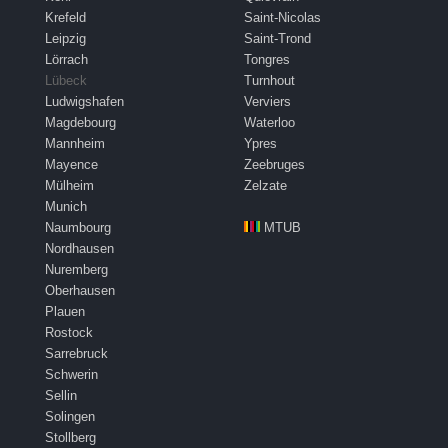
Krefeld
Saint-Nicolas
Leipzig
Saint-Trond
Lörrach
Tongres
Lübeck
Turnhout
Ludwigshafen
Verviers
Magdebourg
Waterloo
Mannheim
Ypres
Mayence
Zeebruges
Mülheim
Zelzate
Munich
Naumbourg
MTUB
Nordhausen
Nuremberg
Oberhausen
Plauen
Rostock
Sarrebruck
Schwerin
Sellin
Solingen
Stollberg