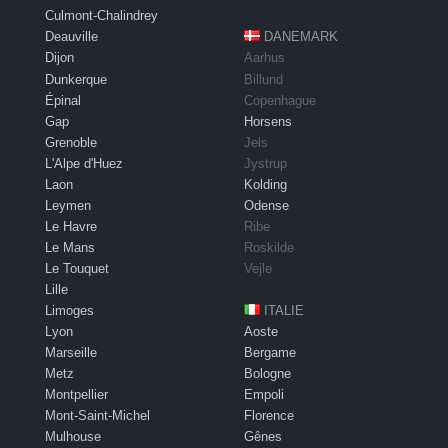
Culmont-Chalindrey
Deauville
DANEMARK
Dijon
Aarhus
Dunkerque
Billund
Épinal
Copenhague
Gap
Horsens
Grenoble
Jels
L'Alpe d'Huez
Jystrup
Laon
Kolding
Leymen
Odense
Le Havre
Ribe
Le Mans
Roskilde
Le Touquet
Vejle
Lille
Limoges
ITALIE
Lyon
Aoste
Marseille
Bergame
Metz
Bologne
Montpellier
Empoli
Mont-Saint-Michel
Florence
Mulhouse
Gênes