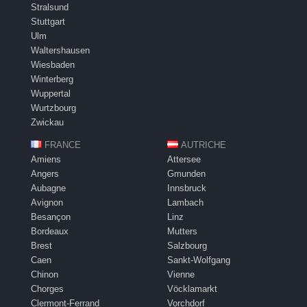
Stralsund
Stuttgart
Ulm
Waltershausen
Wiesbaden
Winterberg
Wuppertal
Wurtzbourg
Zwickau
FRANCE
AUTRICHE
Amiens
Attersee
Angers
Gmunden
Aubagne
Innsbruck
Avignon
Lambach
Besançon
Linz
Bordeaux
Mutters
Brest
Salzbourg
Caen
Sankt-Wolfgang
Chinon
Vienne
Chorges
Vöcklamarkt
Clermont-Ferrand
Vorchdorf