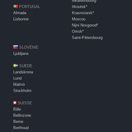
Iekaterinbourg*
PORTUGAL
Irkoutsk*
Almada
Krasnoïarsk*
Lisbonne
Moscou
Nijni Novgorod*
Omsk*
Saint-Pétersbourg
SLOVÉNIE
Ljubljana
SUEDE
Landskrona
Lund
Malmö
Stockholm
SUISSE
Bâle
Bellinzone
Berne
Berthoud