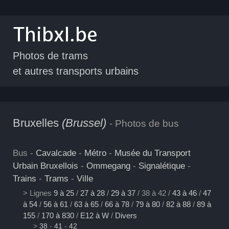
Photos de trams
et autres transports urbains
Bruxelles
(Brussel)
- Photos de bus
Bus -
Cavalcade
-
Métro
-
Musée du Transport
Urbain Bruxellois
-
Ommegang
-
Signalétique
-
Trains
-
Trams
-
Ville
> Lignes
9 à 25
/
27 à 28
/
29 à 37
/ 38 à 42 /
43 à 46
/
47
à 54
/
56 à 61
/
63 à 65
/
66 à 78
/
79 à 80
/
82 à 88
/
89 à
155
/
170 à 830
/
E12 à W
/
Divers
>
38
-
41
-
42