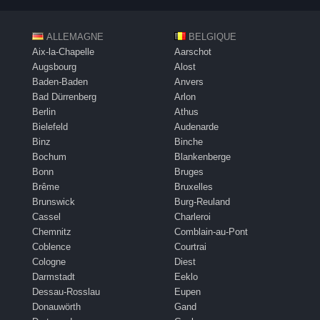
ALLEMAGNE
BELGIQUE
Aix-la-Chapelle
Aarschot
Augsbourg
Alost
Baden-Baden
Anvers
Bad Dürrenberg
Arlon
Berlin
Athus
Bielefeld
Audenarde
Binz
Binche
Bochum
Blankenberge
Bonn
Bruges
Brême
Bruxelles
Brunswick
Burg-Reuland
Cassel
Charleroi
Chemnitz
Comblain-au-Pont
Coblence
Courtrai
Cologne
Diest
Darmstadt
Eeklo
Dessau-Rosslau
Eupen
Donauwörth
Gand