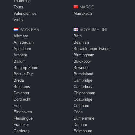
Tourcoing
Tours
MAROC
Valenciennes
Marrakech
Vichy
PAYS-BAS
ROYAUME-UNI
Alkmaar
Bath
Amsterdam
Beamish
Apeldoorn
Berwick-upon-Tweed
Arnhem
Birmingham
Ballum
Blackpool
Berg-op-Zoom
Bowness
Bois-le-Duc
Burntisland
Breda
Cambridge
Breskens
Canterbury
Deventer
Chippenham
Dordrecht
Coatbridge
Ede
Corsham
Eindhoven
Crich
Flessingue
Dunfermline
Franeker
Durham
Garderen
Edimbourg