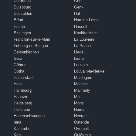
Dortmund
Geel
Duisbourg
Genk
Düsseldorf
Hal
Erfurt
Han-sur-Lesse
Essen
Hasselt
Esslingen
Knokke-Heist
Francfort-sur-le-Main
La Louvière
Fribourg-en-Brisgau
La Panne
Gelsenkirchen
Liège
Gera
Lierre
Göhren
Louvain
Gotha
Louvain-la-Neuve
Halberstadt
Maldegem
Halle
Malines
Hambourg
Malmedy
Hanovre
Mol
Heidelberg
Mons
Heilbronn
Namur
Hohenschwangau
Neerpelt
Iéna
Ostende
Karlsruhe
Overpelt
Kehl
Quiévrain